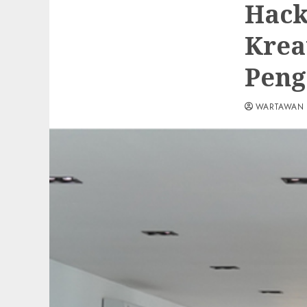
Hack
Krea
Peng
WARTAWAN