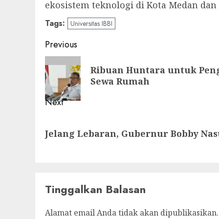
ekosistem teknologi di Kota Medan dan
Tags:
Universitas IBBI
Post
Previous
navigation
Previous
Ribuan Huntara untuk Pen
post:
Sewa Rumah
Next
Next
Jelang Lebaran, Gubernur Bobby Nas
post:
Tinggalkan Balasan
Alamat email Anda tidak akan dipublikasikan.