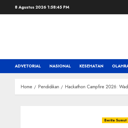
Skip
8 Agustus 2026
1:58:46 PM
to
content
ADVETORIAL
NASIONAL
KESEHATAN
OLAHR
Home
Pendidikan
Hackathon Campfire 2026: Wada
Berita Sumut