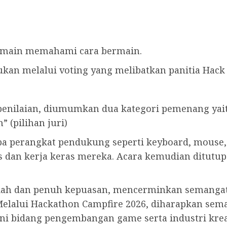
emain memahami cara bermain.
tukan melalui voting yang melibatkan panitia Hack
n penilaian, diumumkan dua kategori pemenang ya
” (pilihan juri)
 perangkat pendukung seperti keyboard, mouse, h
tas dan kerja keras mereka. Acara kemudian ditutu
iah dan penuh kepuasan, mencerminkan semangat k
Melalui Hackathon Campfire 2026, diharapkan sem
ni bidang pengembangan game serta industri krea