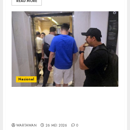
READ MORE
Nasional
Imigrasi Tangerang Perketat Pengawasan
WNA, 716 Dideportasi (2025-2026), dan Raih
Penghargaan Kedutaan Asing berkat
Pendekatan Humanis
WARTAWAN
26 MEI 2026
0