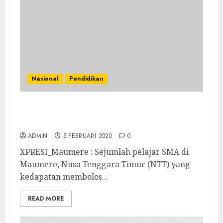
Nasional
Pendidikan
Bolos Saat Jam Sekolah, 4 Pelajar Maumere
Digelandang Satpol PP
ADMIN
5 FEBRUARI 2020
0
XPRESI_Maumere : Sejumlah pelajar SMA di
Maumere, Nusa Tenggara Timur (NTT) yang
kedapatan membolos...
READ MORE