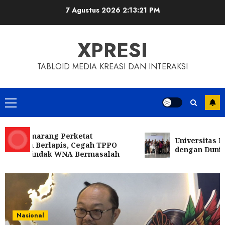
Skip
7 Agustus 2026
2:13:23 PM
to
content
XPRESI
TABLOID MEDIA KREASI DAN INTERAKSI
Primary
Menu
Semarang Perketat
Universitas IBBI Pe
n Berlapis, Cegah TPPO
dengan Dunia Usaha 
s Tindak WNA Bermasalah
Berita Sumut
Pemprov Sumut Targetkan Asahan,
Tanjungbalai, dan Labura Bebas
Pasung ODGJ
5
16 JULI 2026
0
Nasional