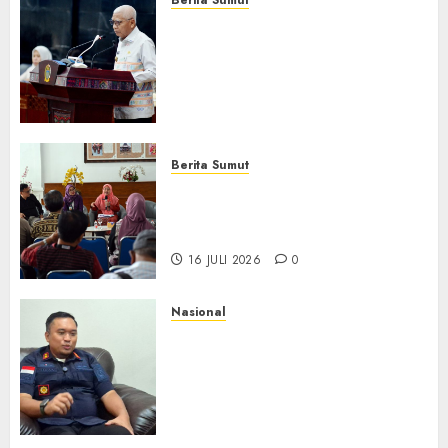
Berita Sumut
Pemprov Sumut Dorong PD AIJ
Bertransformasi Jadi
Perseroda,Perkuat Tata
Kelola dan Buka Akses E-
Catalog
16 JULI 2026
0
Berita Sumut
Pemprov Sumut Targetkan
Asahan, Tanjungbalai, dan
Labura Bebas Pasung ODGJ
16 JULI 2026
0
Nasional
Imigrasi Depok Perkuat
Literasi Keimigrasian di SMK,
Bentengi Generasi Muda dari
Modus Kerja Ilegal ke Luar
Negeri