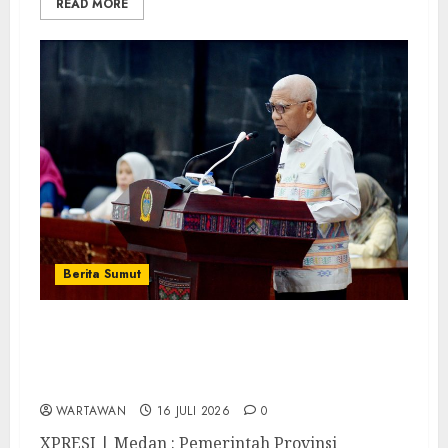
READ MORE
Berita Sumut
Pemprov Sumut Dorong PD AIJ
Bertransformasi Jadi Perseroda,Perkuat
Tata Kelola dan Buka Akses E-Catalog
WARTAWAN
16 JULI 2026
0
XPRESI | Medan : Pemerintah Provinsi