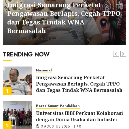
Nasional
Imigrasi Semarang Perketat
Imigrasi Depok Perkuat Literasi
Pengawasan Berlapis, Cegah TPPO
Keimigrasian di SMK, Bentengi
dan Tegas Tindak WNA
Generasi Muda dari Modus Kerja
6
Ilegal ke Luar Negeri
Bermasalah
16 JULI 2026
0
Nasional
WARTAWAN
6 AGUSTUS 2026
0
PIMPASA Goes To School, Edukasi
Pelajar Cegah TPPO dan TPPM
TRENDING NOW
7
15 JULI 2026
0
Nasional
Imigrasi Semarang Perketat
Pengawasan Berlapis, Cegah TPPO
dan Tegas Tindak WNA Bermasalah
1
6 AGUSTUS 2026
0
Berita Sumut
Pendidikan
Universitas IBBI Perkuat Kolaborasi
dengan Dunia Usaha dan Industri
2
3 AGUSTUS 2026
0