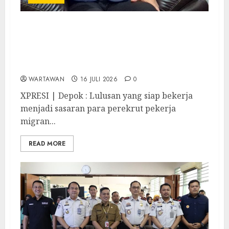
Imigrasi Depok Perkuat Literasi
Keimigrasian di SMK, Bentengi Generasi
Muda dari Modus Kerja Ilegal ke Luar
Negeri
WARTAWAN
16 JULI 2026
0
XPRESI | Depok : Lulusan yang siap bekerja
menjadi sasaran para perekrut pekerja
migran...
READ MORE