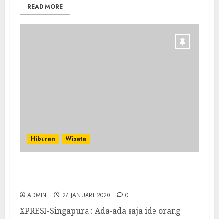
READ MORE
Hiburan
Wisata
Pacar Bayaran untuk Perayaan Imlek di
Singapura
ADMIN
27 JANUARI 2020
0
XPRESI-Singapura : Ada-ada saja ide orang