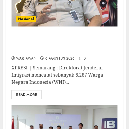
Nasional
Imigrasi Semarang Perketat Pengawasan
Berlapis, Cegah TPPO dan Tegas Tindak
WNA Bermasalah
WARTAWAN
6 AGUSTUS 2026
0
XPRESI | Semarang : Direktorat Jenderal
Imigrasi mencatat sebanyak 8.287 Warga
Negara Indonesia (WNI)...
READ MORE