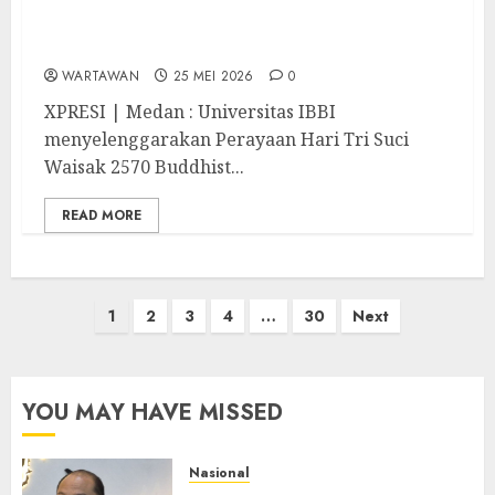
Hari Tri Suci Waisak, Ketua DPRD Medan :
Momentum untuk Peduli Terhadap Sesama
WARTAWAN
25 MEI 2026
0
XPRESI | Medan : Universitas IBBI
menyelenggarakan Perayaan Hari Tri Suci
Waisak 2570 Buddhist...
READ MORE
Paginasi
1
2
3
4
…
30
Next
pos
YOU MAY HAVE MISSED
Nasional