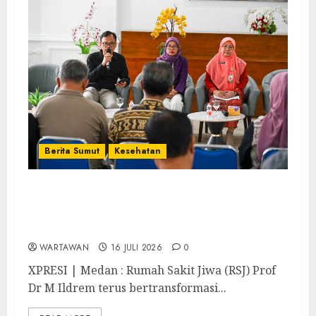
Berita Sumut
Kesehatan
RSJ Prof Dr M Ildrem Hadirkan
Telekonseling dan Daycare, Perluas Akses
Layanan Kesehatan Jiwa
WARTAWAN
16 JULI 2026
0
XPRESI | Medan : Rumah Sakit Jiwa (RSJ) Prof
Dr M Ildrem terus bertransformasi...