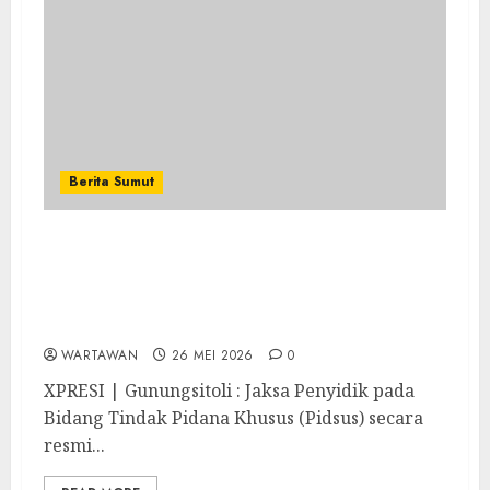
Berita Sumut
Kejari Gunungsitoli Tahan Tersangka
Dugaan Korupsi Pembangunan Penyediaan
Air Baku TA 2022 dengan Nilai Kontrak
Rp459.235.860
WARTAWAN
26 MEI 2026
0
XPRESI | Gunungsitoli : Jaksa Penyidik pada
Bidang Tindak Pidana Khusus (Pidsus) secara
resmi...