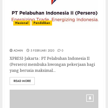
Nasional
Pendidikan
Pelindo II Buka Lowongan Kerja untuk
Posisi Pilot Service
ADMIN
5 FEBRUARI 2020
0
XPRESI-Jakarta : PT Pelabuhan Indonesia II
(Persero) membuka lowongan pekerjaan bagi
yang berusia maksimal...
READ MORE