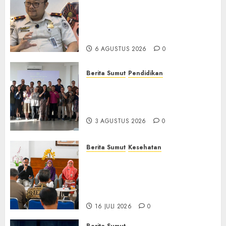
Imigrasi Semarang Perketat
Pengawasan Berlapis, Cegah
TPPO dan Tegas Tindak WNA
Bermasalah
6 AGUSTUS 2026
0
Berita Sumut
Pendidikan
Universitas IBBI Perkuat
Kolaborasi dengan Dunia
Usaha dan Industri
3 AGUSTUS 2026
0
Berita Sumut
Kesehatan
RSJ Prof Dr M Ildrem
Hadirkan Telekonseling dan
Daycare, Perluas Akses
Layanan Kesehatan Jiwa
16 JULI 2026
0