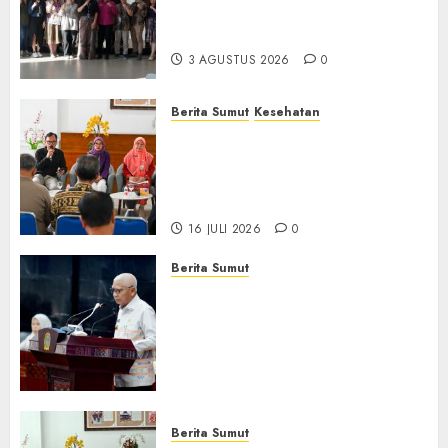
Kolaborasi dengan Dunia
Usaha dan Industri
3 AGUSTUS 2026
0
Berita Sumut
Kesehatan
RSJ Prof Dr M Ildrem
Hadirkan Telekonseling dan
Daycare, Perluas Akses
Layanan Kesehatan Jiwa
16 JULI 2026
0
Berita Sumut
Pemprov Sumut Dorong PD AIJ
Bertransformasi Jadi
Perseroda,Perkuat Tata
Kelola dan Buka Akses E-
Catalog
16 JULI 2026
0
Berita Sumut