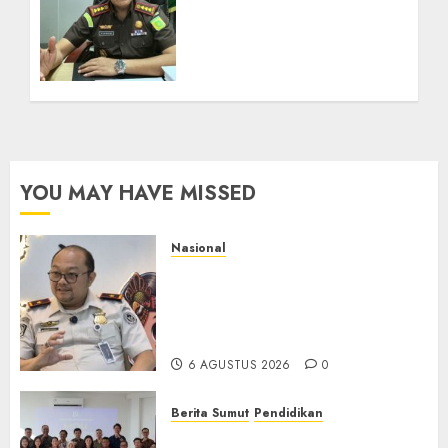
Firmansyah Subhan :
Esensi dari Penegakan
Hukum dan Penerapan RJ
Bertujuan Untuk
Mengembalikan Keadaan
ke Semula
19 JANUARI 2025
0
YOU MAY HAVE MISSED
Nasional
Imigrasi Semarang Perketat
Pengawasan Berlapis, Cegah
TPPO dan Tegas Tindak WNA
Bermasalah
6 AGUSTUS 2026
0
Berita Sumut
Pendidikan
Universitas IBBI Perkuat