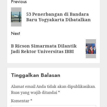
Post
Previous
navigation
Previous
53 Penerbangan di Bandara
post:
Baru Yogyakarta Dibatalkan
Next
Next
B Ricson Simarmata Dilantik
post:
Jadi Rektor Universitas IBBI
Tinggalkan Balasan
Alamat email Anda tidak akan dipublikasikan.
Ruas yang wajib ditandai
*
Komentar
*