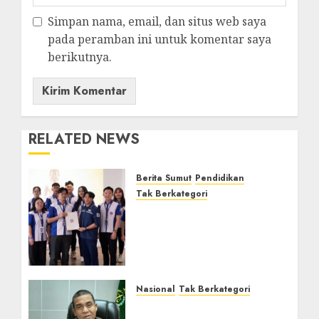
Simpan nama, email, dan situs web saya
pada peramban ini untuk komentar saya
berikutnya.
RELATED NEWS
Berita Sumut
Pendidikan
Tak Berkategori
Pengurus Keluarga
Mahasiswa Buddhis
Periode 2025-2026 Resmi
Dilantik
4 MARET 2025
0
Nasional
Tak Berkategori
Kajari Samarinda