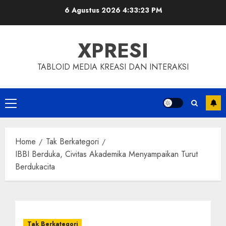
Skip
6 Agustus 2026
4:33:23 PM
to
content
XPRESI
TABLOID MEDIA KREASI DAN INTERAKSI
Primary
Menu
Home
Tak Berkategori
IBBI Berduka, Civitas Akademika Menyampaikan Turut
Berdukacita
Tak Berkategori