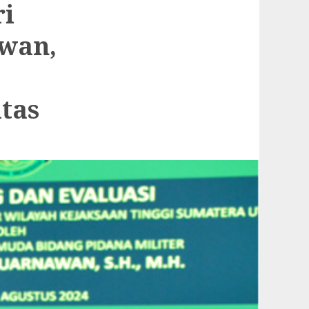
ri
awan,
tas