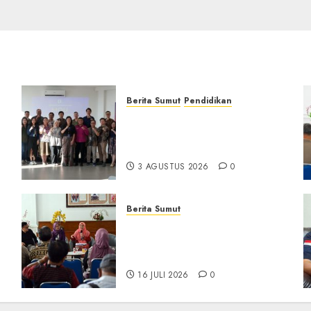
Berita Sumut
Pendidikan
Universitas IBBI Perkuat
Kolaborasi dengan Dunia
Usaha dan Industri
3 AGUSTUS 2026
0
Berita Sumut
D
Pemprov Sumut Targetkan
Asahan, Tanjungbalai, dan
Labura Bebas Pasung ODGJ
16 JULI 2026
0