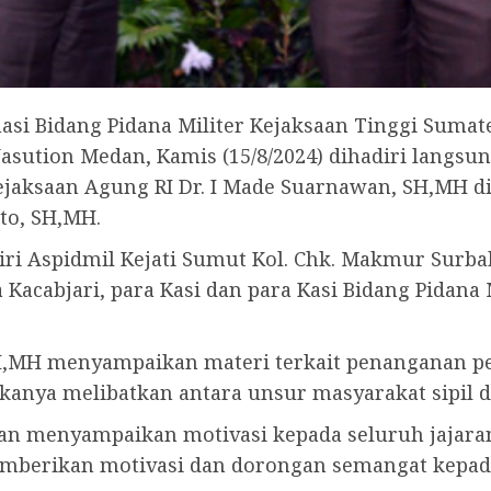
asi Bidang Pidana Militer Kejaksaan Tinggi Sumate
Nasution Medan, Kamis (15/8/2024) dihadiri langsu
Kejaksaan Agung RI Dr. I Made Suarnawan, SH,MH d
to, SH,MH.
iri Aspidmil Kejati Sumut Kol. Chk. Makmur Surbak
a Kacabjari, para Kasi dan para Kasi Bidang Pidana
SH,MH menyampaikan materi terkait penanganan p
kanya melibatkan antara unsur masyarakat sipil d
an menyampaikan motivasi kepada seluruh jajaran
mberikan motivasi dan dorongan semangat kepada 