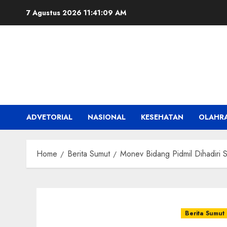
Skip
7 Agustus 2026
11:41:10 AM
to
content
ADVETORIAL
NASIONAL
KESEHATAN
OLAHR
Home
Berita Sumut
Monev Bidang Pidmil Dihadiri 
Berita Sumut