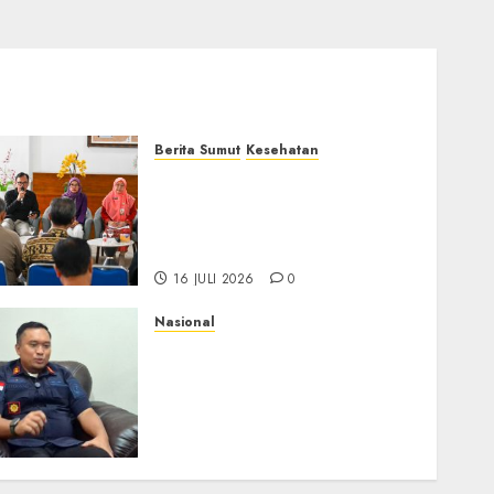
Berita Sumut
Kesehatan
RSJ Prof Dr M Ildrem
Hadirkan Telekonseling
dan Daycare, Perluas Akses
Layanan Kesehatan Jiwa
16 JULI 2026
0
Nasional
Imigrasi Depok Perkuat
Literasi Keimigrasian di
SMK, Bentengi Generasi
Muda dari Modus Kerja
Ilegal ke Luar Negeri
16 JULI 2026
0