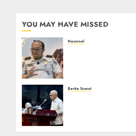
YOU MAY HAVE MISSED
Nasional
Imigrasi Semarang
Perketat Pengawasan
Berlapis, Cegah TPPO dan
Tegas Tindak WNA
Bermasalah
6 AGUSTUS 2026
0
Berita Sumut
Pemprov Sumut Dorong P
AIJ Bertransformasi Jadi
Perseroda,Perkuat Tata
Kelola dan Buka Akses E-
Catalog
16 JULI 2026
0