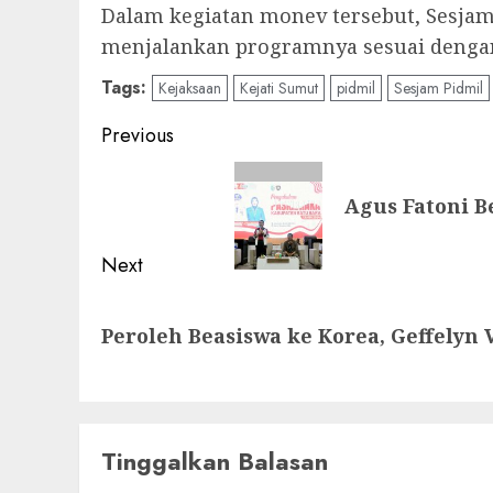
Dalam kegiatan monev tersebut, Sesjam
menjalankan programnya sesuai dengan
Tags:
Kejaksaan
Kejati Sumut
pidmil
Sesjam Pidmil
Post
Previous
navigation
Previous
Agus Fatoni B
post:
Next
Next
Peroleh Beasiswa ke Korea, Geffely
post:
Tinggalkan Balasan