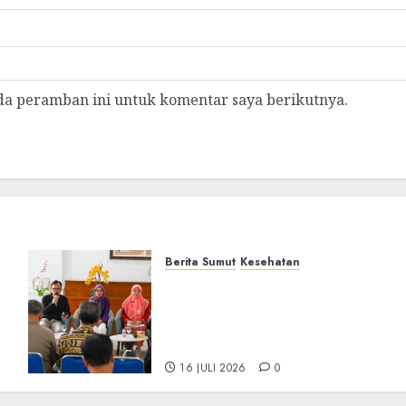
da peramban ini untuk komentar saya berikutnya.
Berita Sumut
Kesehatan
RSJ Prof Dr M Ildrem
Hadirkan Telekonseling
dan Daycare, Perluas Akses
Layanan Kesehatan Jiwa
16 JULI 2026
0