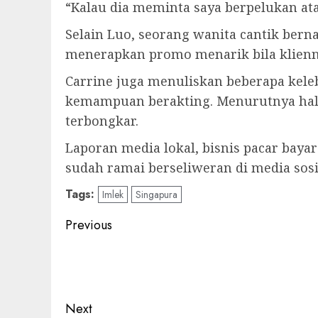
“Kalau dia meminta saya berpelukan ata
Selain Luo, seorang wanita cantik ber
menerapkan promo menarik bila kliennya
Carrine juga menuliskan beberapa keleb
kemampuan berakting. Menurutnya hal i
terbongkar.
Laporan media lokal, bisnis pacar baya
sudah ramai berseliweran di media sos
Tags:
Imlek
Singapura
Post
Previous
navigation
Previous
post:
Next