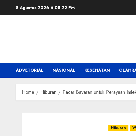
Skip
8 Agustus 2026
6:08:23 PM
to
content
ADVETORIAL
NASIONAL
KESEHATAN
OLAHR
Home
Hiburan
Pacar Bayaran untuk Perayaan Imlek
Hiburan
W