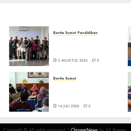
Berita Sumut
Pendidikan
Universitas IBBI Perkuat
Kolaborasi dengan Dunia
Usaha dan Industri
3 AGUSTUS 2026
0
Berita Sumut
D
Pemprov Sumut Targetkan
Asahan, Tanjungbalai, dan
Labura Bebas Pasung ODGJ
16 JULI 2026
0
Copyright © All rights reserved.
|
ChromeNews
by AF themes.