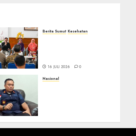
Berita Sumut
Kesehatan
RSJ Prof Dr M Ildrem
Hadirkan Telekonseling
dan Daycare, Perluas Akses
Layanan Kesehatan Jiwa
16 JULI 2026
0
Nasional
Imigrasi Depok Perkuat
Literasi Keimigrasian di
SMK, Bentengi Generasi
Muda dari Modus Kerja
Ilegal ke Luar Negeri
16 JULI 2026
0