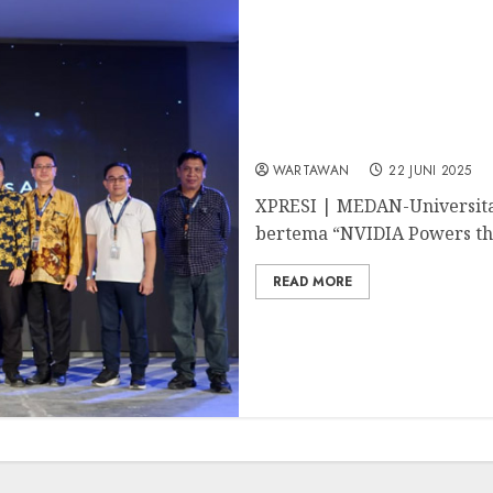
Dari Kuliah Umum Universi
AI. And Yours”
WARTAWAN
22 JUNI 2025
XPRESI | MEDAN-Universit
bertema “NVIDIA Powers the 
READ MORE