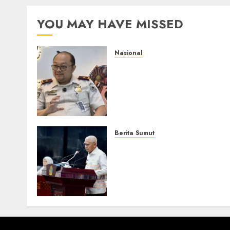
YOU MAY HAVE MISSED
Nasional
Imigrasi Semarang
Perketat Pengawasan
Berlapis, Cegah TPPO dan
Tegas Tindak WNA
Bermasalah
6 AGUSTUS 2026
0
Berita Sumut
Pemprov Sumut Dorong P
AIJ Bertransformasi Jadi
Perseroda,Perkuat Tata
Kelola dan Buka Akses E-
Catalog
16 JULI 2026
0