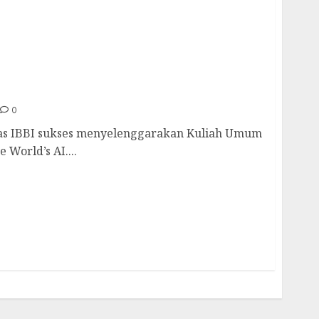
tas IBBI 2025 : “NVIDIA Powers the World’s
0
as IBBI sukses menyelenggarakan Kuliah Umum
World’s AI....