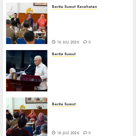
Berita Sumut
Kesehatan
RSJ Prof Dr M Ildrem
Hadirkan Telekonseling dan
Daycare, Perluas Akses
Layanan Kesehatan Jiwa
16 JULI 2026
0
Berita Sumut
Pemprov Sumut Dorong PD AIJ
Bertransformasi Jadi
Perseroda,Perkuat Tata
Kelola dan Buka Akses E-
Catalog
16 JULI 2026
0
Berita Sumut
Pemprov Sumut Targetkan
Asahan, Tanjungbalai, dan
Labura Bebas Pasung ODGJ
16 JULI 2026
0