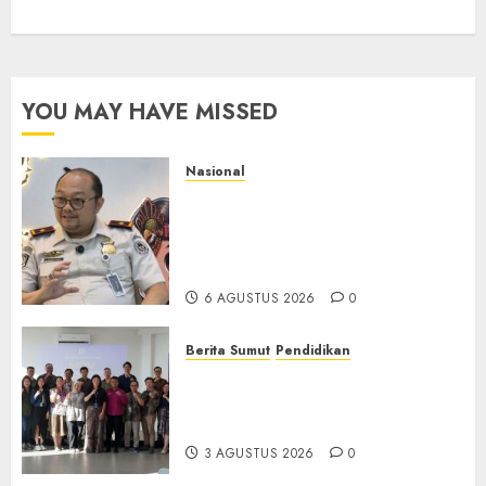
YOU MAY HAVE MISSED
Nasional
Imigrasi Semarang Perketat
Pengawasan Berlapis, Cegah
TPPO dan Tegas Tindak WNA
Bermasalah
6 AGUSTUS 2026
0
Berita Sumut
Pendidikan
Universitas IBBI Perkuat
Kolaborasi dengan Dunia
Usaha dan Industri
3 AGUSTUS 2026
0