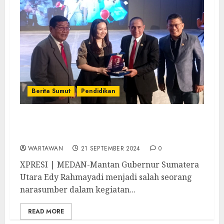
Berita Sumut
Pendidikan
PKKMB Universitas IBBI, Ayah Edy Motivasi
Ratusan Mahasiswa Wujudkan Impiannya
WARTAWAN
21 SEPTEMBER 2024
0
XPRESI | MEDAN-Mantan Gubernur Sumatera
Utara Edy Rahmayadi menjadi salah seorang
narasumber dalam kegiatan...
READ MORE