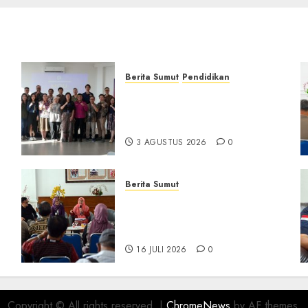
Berita Sumut
Pendidikan
Universitas IBBI Perkuat
Kolaborasi dengan Dunia
Usaha dan Industri
3 AGUSTUS 2026
0
Berita Sumut
D
Pemprov Sumut Targetkan
Asahan, Tanjungbalai, dan
Labura Bebas Pasung ODGJ
16 JULI 2026
0
Copyright © All rights reserved.
|
ChromeNews
by AF themes.