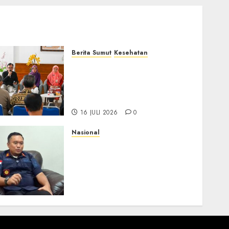
Berita Sumut
Kesehatan
RSJ Prof Dr M Ildrem
Hadirkan Telekonseling
dan Daycare, Perluas Akses
Layanan Kesehatan Jiwa
16 JULI 2026
0
Nasional
Imigrasi Depok Perkuat
Literasi Keimigrasian di
SMK, Bentengi Generasi
Muda dari Modus Kerja
Ilegal ke Luar Negeri
16 JULI 2026
0