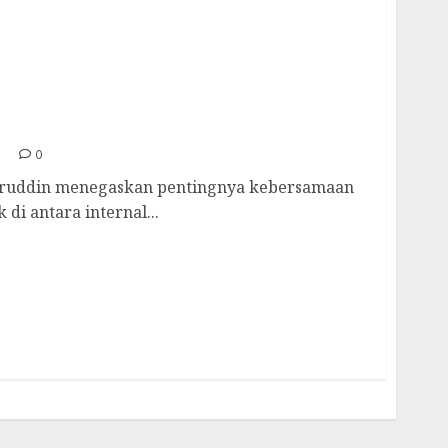
n Keakraban Secara Adat di Open House RCM
0
ruddin menegaskan pentingnya kebersamaan
 di antara internal...