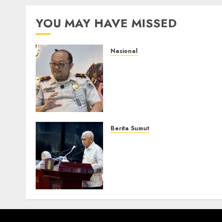
YOU MAY HAVE MISSED
Nasional
Imigrasi Semarang
Perketat Pengawasan
Berlapis, Cegah TPPO dan
Tegas Tindak WNA
Bermasalah
6 AGUSTUS 2026
0
Berita Sumut
Pemprov Sumut Dorong P
AIJ Bertransformasi Jadi
Perseroda,Perkuat Tata
Kelola dan Buka Akses E-
Catalog
16 JULI 2026
0