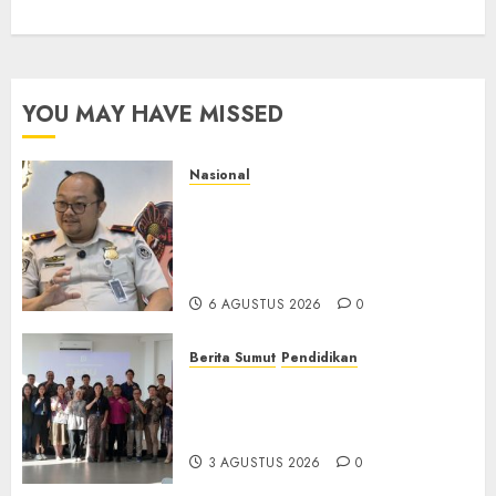
YOU MAY HAVE MISSED
Nasional
Imigrasi Semarang Perketat
Pengawasan Berlapis, Cegah
TPPO dan Tegas Tindak WNA
Bermasalah
6 AGUSTUS 2026
0
Berita Sumut
Pendidikan
Universitas IBBI Perkuat
Kolaborasi dengan Dunia
Usaha dan Industri
3 AGUSTUS 2026
0