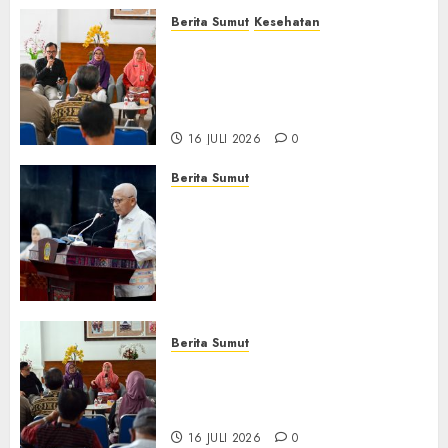
Berita Sumut
Kesehatan
RSJ Prof Dr M Ildrem
Hadirkan Telekonseling dan
Daycare, Perluas Akses
Layanan Kesehatan Jiwa
16 JULI 2026
0
Berita Sumut
Pemprov Sumut Dorong PD AIJ
Bertransformasi Jadi
Perseroda,Perkuat Tata
Kelola dan Buka Akses E-
Catalog
16 JULI 2026
0
Berita Sumut
Pemprov Sumut Targetkan
Asahan, Tanjungbalai, dan
Labura Bebas Pasung ODGJ
16 JULI 2026
0