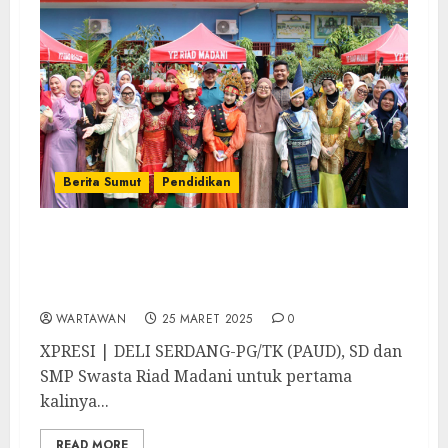
Berita Sumut
Pendidikan
Sukses Menggelar Festival Panen Karya P5,
Yayasan Pendidikan Riad Madani Bangga
dengan Kreativitas Guru dan Peserta Didik
WARTAWAN
25 MARET 2025
0
XPRESI | DELI SERDANG-PG/TK (PAUD), SD dan
SMP Swasta Riad Madani untuk pertama
kalinya...
READ MORE