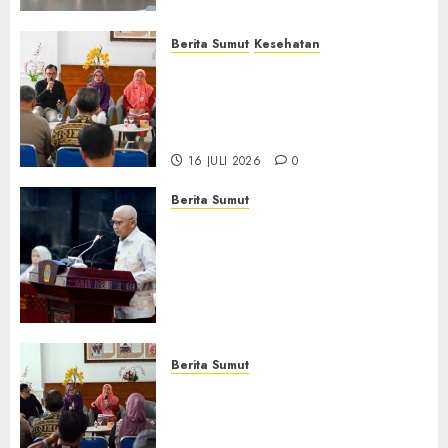
Berita Sumut
Kesehatan
RSJ Prof Dr M Ildrem
Hadirkan Telekonseling dan
Daycare, Perluas Akses
Layanan Kesehatan Jiwa
16 JULI 2026
0
Berita Sumut
Pemprov Sumut Dorong PD AIJ
Bertransformasi Jadi
Perseroda,Perkuat Tata
Kelola dan Buka Akses E-
Catalog
16 JULI 2026
0
Berita Sumut
Pemprov Sumut Targetkan
Asahan, Tanjungbalai, dan
Labura Bebas Pasung ODGJ