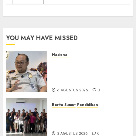
YOU MAY HAVE MISSED
Nasional
Imigrasi Semarang Perketat
Pengawasan Berlapis, Cegah
TPPO dan Tegas Tindak WNA
Bermasalah
6 AGUSTUS 2026
0
Berita Sumut
Pendidikan
Universitas IBBI Perkuat
Kolaborasi dengan Dunia
Usaha dan Industri
3 AGUSTUS 2026
0