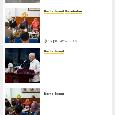
Berita Sumut
Kesehatan
RSJ Prof Dr M Ildrem
Hadirkan Telekonseling dan
Daycare, Perluas Akses
Layanan Kesehatan Jiwa
16 JULI 2026
0
Berita Sumut
Pemprov Sumut Dorong PD AIJ
Bertransformasi Jadi
Perseroda,Perkuat Tata
Kelola dan Buka Akses E-
Catalog
16 JULI 2026
0
Berita Sumut
Pemprov Sumut Targetkan
Asahan, Tanjungbalai, dan
Labura Bebas Pasung ODGJ