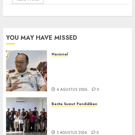
YOU MAY HAVE MISSED
Nasional
Imigrasi Semarang Perketat
Pengawasan Berlapis, Cegah
TPPO dan Tegas Tindak WNA
Bermasalah
6 AGUSTUS 2026
0
Berita Sumut
Pendidikan
Universitas IBBI Perkuat
Kolaborasi dengan Dunia
Usaha dan Industri
3 AGUSTUS 2026
0