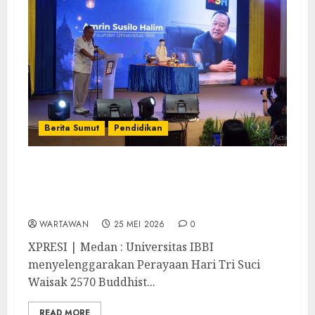
Berita Sumut
Pendidikan
Keluarga Besar Universitas IBBI Rayakan
Hari Tri Suci Waisak, Ketua DPRD Medan :
Momentum untuk Peduli Terhadap Sesama
WARTAWAN
25 MEI 2026
0
XPRESI | Medan : Universitas IBBI
menyelenggarakan Perayaan Hari Tri Suci
Waisak 2570 Buddhist...
READ MORE