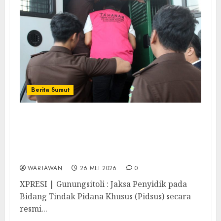
Berita Sumut
Kejari Gunungsitoli Tahan Tersangka
Dugaan Korupsi Pembangunan Penyediaan
Air Baku TA 2022 dengan Nilai Kontrak
Rp459.235.860
WARTAWAN
26 MEI 2026
0
XPRESI | Gunungsitoli : Jaksa Penyidik pada
Bidang Tindak Pidana Khusus (Pidsus) secara
resmi...