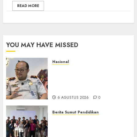
READ MORE
YOU MAY HAVE MISSED
Nasional
Imigrasi Semarang Perketat
Pengawasan Berlapis, Cegah
TPPO dan Tegas Tindak WNA
Bermasalah
6 AGUSTUS 2026
0
Berita Sumut
Pendidikan
Universitas IBBI Perkuat
Kolaborasi dengan Dunia
Usaha dan Industri