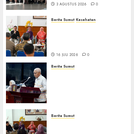
3 AGUSTUS 2026
0
Berita Sumut
Kesehatan
RSJ Prof Dr M Ildrem
Hadirkan Telekonseling dan
Daycare, Perluas Akses
Layanan Kesehatan Jiwa
16 JULI 2026
0
Berita Sumut
Pemprov Sumut Dorong PD AIJ
Bertransformasi Jadi
Perseroda,Perkuat Tata
Kelola dan Buka Akses E-
Catalog
16 JULI 2026
0
Berita Sumut
Pemprov Sumut Targetkan
Asahan, Tanjungbalai, dan