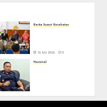
Berita Sumut
Kesehatan
RSJ Prof Dr M Ildrem
Hadirkan Telekonseling
dan Daycare, Perluas Akses
Layanan Kesehatan Jiwa
16 JULI 2026
0
Nasional
Imigrasi Depok Perkuat
Literasi Keimigrasian di
SMK, Bentengi Generasi
Muda dari Modus Kerja
Ilegal ke Luar Negeri
16 JULI 2026
0