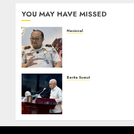
YOU MAY HAVE MISSED
Nasional
Imigrasi Semarang
Perketat Pengawasan
Berlapis, Cegah TPPO dan
Tegas Tindak WNA
Bermasalah
6 AGUSTUS 2026
0
Berita Sumut
Pemprov Sumut Dorong P
AIJ Bertransformasi Jadi
Perseroda,Perkuat Tata
Kelola dan Buka Akses E-
Catalog
16 JULI 2026
0