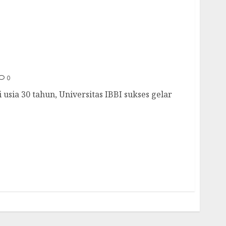
versitas IBBI Konsisten Gelar IBBI Got Talent
 Generasi Muda Sumut
0
sia 30 tahun, Universitas IBBI sukses gelar