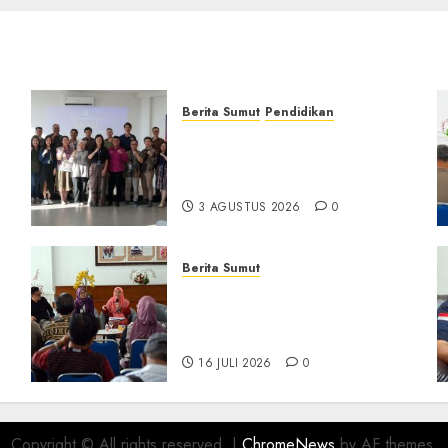
Berita Sumut
Pendidikan
Universitas IBBI Perkuat
Kolaborasi dengan Dunia
Usaha dan Industri
3 AGUSTUS 2026
0
Berita Sumut
D
Pemprov Sumut Targetkan
Asahan, Tanjungbalai, dan
Labura Bebas Pasung ODGJ
16 JULI 2026
0
Copyright © All rights reserved.
|
ChromeNews
by AF themes.