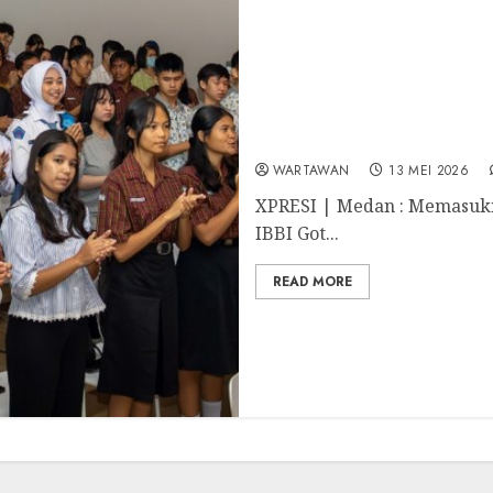
Masuki Usia 30 Tahun, Uni
Gali Potensi dan Talenta
WARTAWAN
13 MEI 2026
XPRESI | Medan : Memasuki u
IBBI Got...
READ MORE