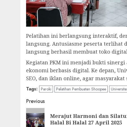
Pelatihan ini berlangsung interaktif, d
langsung. Antusiasme peserta terlihat d
langsung berhasil membuat toko digit
Kegiatan PKM ini menjadi bukti sinerg
ekonomi berbasis digital. Ke depan, Uni
SEO, dan iklan online, agar masyarakat 
Tags:
Paroki
Pelatihan Pembuatan Shoopee
Universita
Post
Previous
navigation
Previous
Merajut Harmoni dan Silat
post:
Halal Bi Halal 27 April 2025