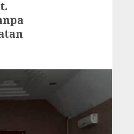
t.
anpa
atan