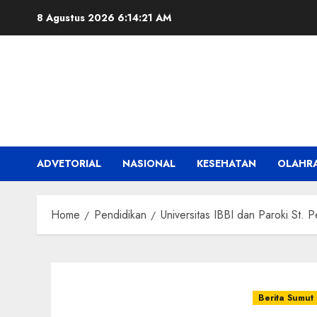
Skip
8 Agustus 2026
6:14:22 AM
to
content
ADVETORIAL
NASIONAL
KESEHATAN
OLAHR
Home
Pendidikan
Universitas IBBI dan Paroki St
Berita Sumut