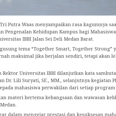
 Tri Putra Waas menyampaikan rasa kagumnya saa
n Pengenalan Kehidupan Kampus bagi Mahasiswa B
ersitas IBBI Jalan Sei Deli Medan Barat.
engusung tema “Together Smart, Together Strong
nah maksimal jika berjalan sendiri, tetapi akan l
 Rektor Universitas IBBI dilanjutkan kata sambuta
n Dr. Lili Suryati, SE., MM., selanjutnya kegiata
pada mahasiswa perwakilan dari setiap program 
an materi bertema kebangsaan dan wawasan kebh
Medan.
agar dalam mengejar prestasi dan kesuksesan mah