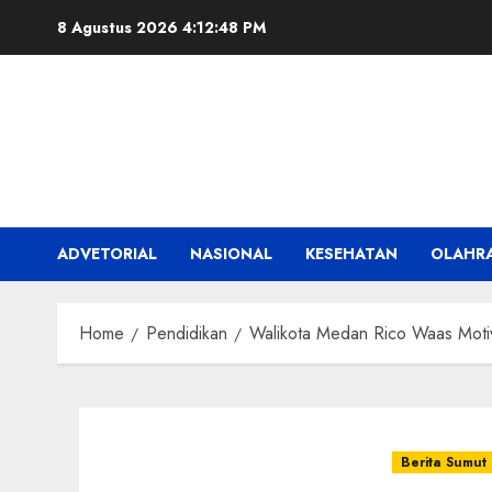
Skip
8 Agustus 2026
4:12:50 PM
to
content
ADVETORIAL
NASIONAL
KESEHATAN
OLAHR
Home
Pendidikan
Walikota Medan Rico Waas Motiv
Berita Sumut