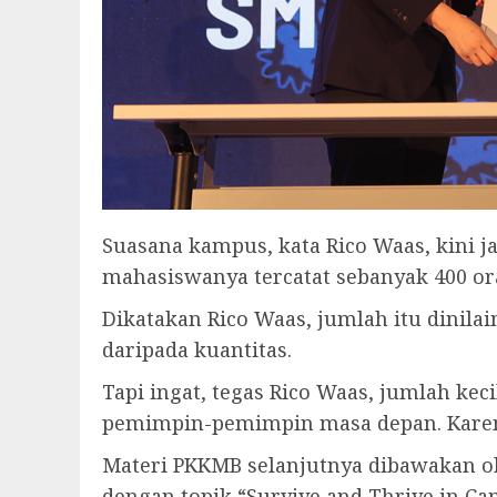
Suasana kampus, kata Rico Waas, kini j
mahasiswanya tercatat sebanyak 400 o
Dikatakan Rico Waas, jumlah itu dinilai
daripada kuantitas.
Tapi ingat, tegas Rico Waas, jumlah keci
pemimpin-pemimpin masa depan. Karena
Materi PKKMB selanjutnya dibawakan ole
dengan topik “Survive and Thrive in 