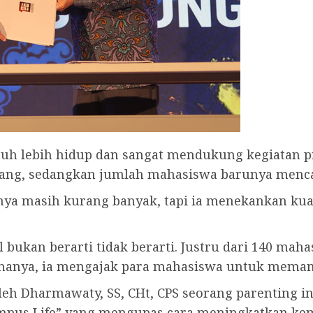
auh lebih hidup dan sangat mendukung kegiatan pr
rang, sedangkan jumlah mahasiswa barunya menca
nya masih kurang banyak, tapi ia menekankan kuali
l bukan berarti tidak berarti. Justru dari 140 mah
nya, ia mengajak para mahasiswa untuk memanfa
h Dharmawaty, SS, CHt, CPS seorang parenting inf
Campus Life” yang mengupas cara meningkatkan ke