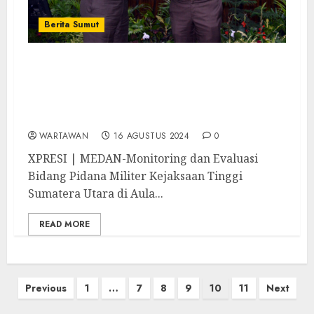
Berita Sumut
Monev Bidang Pidmil Dihadiri Sesjam
Pidmil I Made Suarnawan, Sampaikan
Materi Tentang Penanganan Perkara
Koneksitas
WARTAWAN
16 AGUSTUS 2024
0
XPRESI | MEDAN-Monitoring dan Evaluasi
Bidang Pidana Militer Kejaksaan Tinggi
Sumatera Utara di Aula...
READ MORE
Paginasi
Previous
1
…
7
8
9
10
11
Next
pos