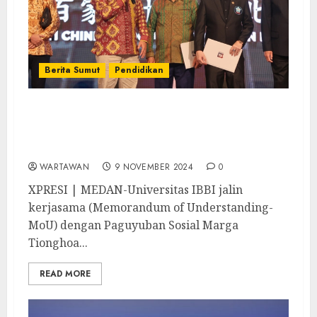
Berita Sumut
Pendidikan
Universitas IBBI Jalin MoU dengan PSMTI
Berikan Beasiswa Bagi Mahasiswa
Berprestasi
WARTAWAN
9 NOVEMBER 2024
0
XPRESI | MEDAN-Universitas IBBI jalin
kerjasama (Memorandum of Understanding-
MoU) dengan Paguyuban Sosial Marga
Tionghoa...
READ MORE