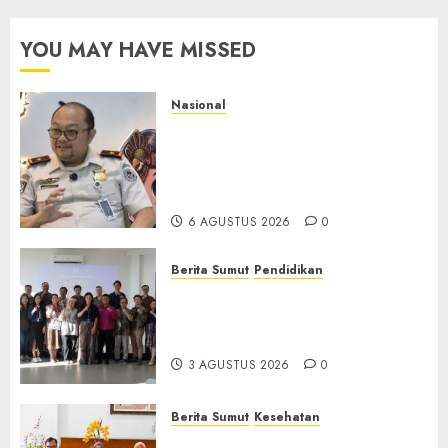
YOU MAY HAVE MISSED
Nasional
Imigrasi Semarang Perketat
Pengawasan Berlapis, Cegah
TPPO dan Tegas Tindak WNA
Bermasalah
6 AGUSTUS 2026
0
Berita Sumut
Pendidikan
Universitas IBBI Perkuat
Kolaborasi dengan Dunia
Usaha dan Industri
3 AGUSTUS 2026
0
Berita Sumut
Kesehatan
RSJ Prof Dr M Ildrem