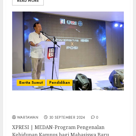
READ MORE
Berita Sumut
Pendidikan
Kemeriahan Morning Walk and Colorfun
Universitas IBBI 2024
WARTAWAN
30 SEPTEMBER 2024
0
XPRESI | MEDAN-Program Pengenalan
Kehidupan Kampus bagi Mahasiswa Baru