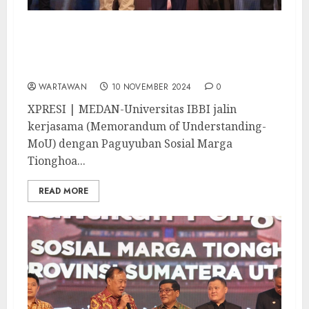
Universitas IBBI Jalin MoU dengan PSMTI
Berikan Beasiswa Bagi Mahasiswa
Berprestasi
WARTAWAN
10 NOVEMBER 2024
0
XPRESI | MEDAN-Universitas IBBI jalin
kerjasama (Memorandum of Understanding-
MoU) dengan Paguyuban Sosial Marga
Tionghoa...
READ MORE