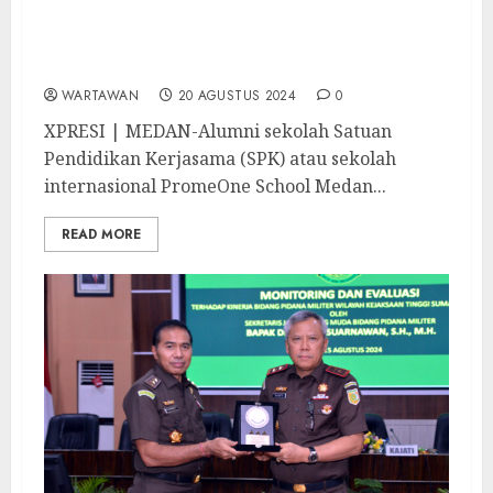
Peroleh Beasiswa ke Korea, Geffelyn Veeda
Augustine Tak Ingin Membebani Orang
Tua
WARTAWAN
20 AGUSTUS 2024
0
XPRESI | MEDAN-Alumni sekolah Satuan
Pendidikan Kerjasama (SPK) atau sekolah
internasional PromeOne School Medan...
READ MORE