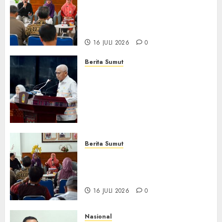
Hadirkan Telekonseling dan
Daycare, Perluas Akses
Layanan Kesehatan Jiwa
16 JULI 2026
0
Berita Sumut
Pemprov Sumut Dorong PD AIJ
Bertransformasi Jadi
Perseroda,Perkuat Tata
Kelola dan Buka Akses E-
Catalog
16 JULI 2026
0
Berita Sumut
Pemprov Sumut Targetkan
Asahan, Tanjungbalai, dan
Labura Bebas Pasung ODGJ
16 JULI 2026
0
Nasional