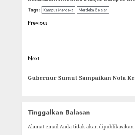
Tags:
Kampus Merdeka
Merdeka Belajar
Post
Previous
navigation
Previous
post:
Next
Next
Gubernur Sumut Sampaikan Nota Ke
post:
Tinggalkan Balasan
Alamat email Anda tidak akan dipublikasikan.