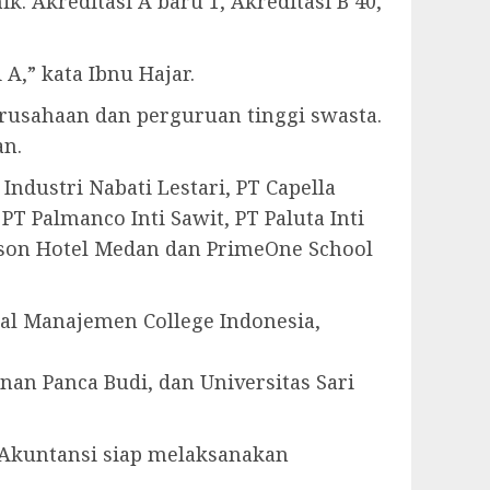
ik. Akreditasi A baru 1, Akreditasi B 40,
A,” kata Ibnu Hajar.
erusahaan dan perguruan tinggi swasta.
n.
Industri Nabati Lestari, PT Capella
T Palmanco Inti Sawit, PT Paluta Inti
isson Hotel Medan dan PrimeOne School
nal Manajemen College Indonesia,
n Panca Budi, dan Universitas Sari
Akuntansi siap melaksanakan