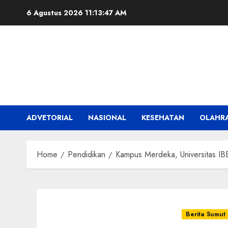
Skip
6 Agustus 2026
11:13:48 AM
to
content
ADVETORIAL
NASIONAL
KESEHATAN
OLAHR
Home
Pendidikan
Kampus Merdeka, Universitas IB
Berita Sumut