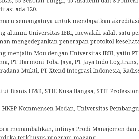
sitas, 55 Sekolah Tinggi, 45 Akademi dan 8 Politekn
itasi ada 120.
emacu semangatnya untuk mendapatkan akreditasi 
ng alumni Universitas IBBI, mewakili salah satu p
man mengedepankan penerapan protokol kesehata
ng menjalin Mou dengan Universitas IBBI, yaitu PT 
, PT Harmoni Toba Jaya, PT Jaya Indo Logitrans, P
 Pradana Mukti, PT Xtend Integrasi Indonesia, Rad
tut Bisnis IT&B, STIE Nusa Bangsa, STIE Professio
as HKBP Nommensen Medan, Universitas Pembanguna
iora menambahkan, intinya Prodi Manajemen dan 
rdeka terkhusus program magang.