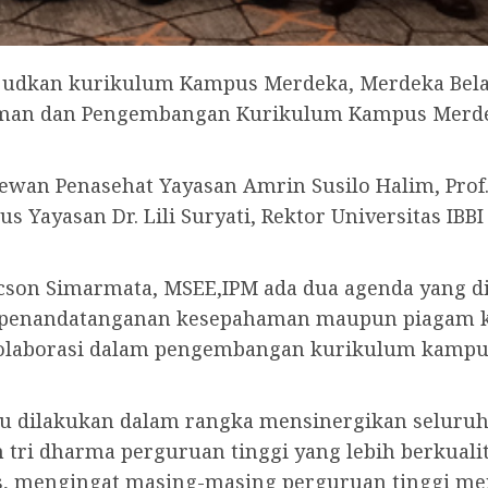
dkan kurikulum Kampus Merdeka, Merdeka Belaja
man dan Pengembangan Kurikulum Kampus Merdeka
ewan Penasehat Yayasan Amrin Susilo Halim, Prof
 Yayasan Dr. Lili Suryati, Rektor Universitas IBB
 Ricson Simarmata, MSEE,IPM ada dua agenda yang d
k penandatanganan kesepahaman maupun piagam k
kolaborasi dalam pengembangan kurikulum kamp
lu dilakukan dalam rangka mensinergikan seluruh 
 tri dharma perguruan tinggi yang lebih berkuali
s, mengingat masing-masing perguruan tinggi mem