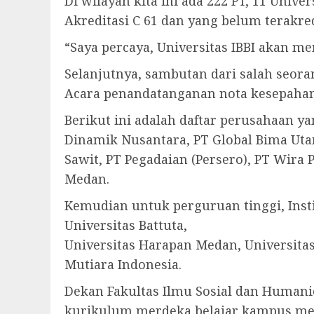
Di wilayah kita ini ada 222 PT, 11 Univer
Akreditasi C 61 dan yang belum terakred
“Saya percaya, Universitas IBBI akan m
Selanjutnya, sambutan dari salah seora
Acara penandatanganan nota kesepaha
Berikut ini adalah daftar perusahaan ya
Dinamik Nusantara, PT Global Bima Utama
Sawit, PT Pegadaian (Persero), PT Wira
Medan.
Kemudian untuk perguruan tinggi, Insti
Universitas Battuta,
Universitas Harapan Medan, Universit
Mutiara Indonesia.
Dekan Fakultas Ilmu Sosial dan Human
kurikulum merdeka belajar kampus me