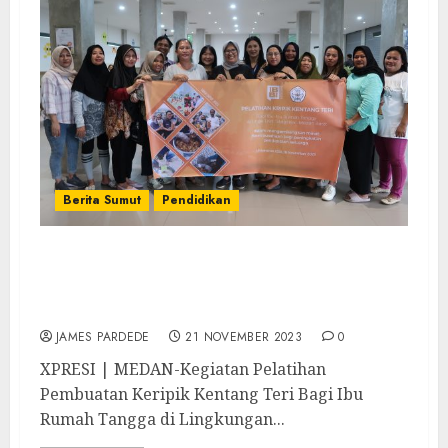
Berita Sumut
Pendidikan
Gandeng UMKM Dapur Jeges, Universitas
IBBI Gelar Pelatihan Pembuatan Keripik
Kentang Teri
JAMES PARDEDE
21 NOVEMBER 2023
0
XPRESI | MEDAN-Kegiatan Pelatihan
Pembuatan Keripik Kentang Teri Bagi Ibu
Rumah Tangga di Lingkungan...