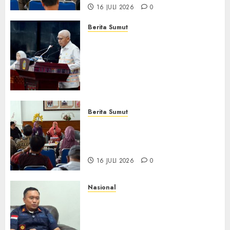
16 JULI 2026
0
Berita Sumut
Pemprov Sumut Dorong PD AIJ
Bertransformasi Jadi
Perseroda,Perkuat Tata
Kelola dan Buka Akses E-
Catalog
16 JULI 2026
0
Berita Sumut
Pemprov Sumut Targetkan
Asahan, Tanjungbalai, dan
Labura Bebas Pasung ODGJ
16 JULI 2026
0
Nasional
Imigrasi Depok Perkuat
Literasi Keimigrasian di SMK,
Bentengi Generasi Muda dari