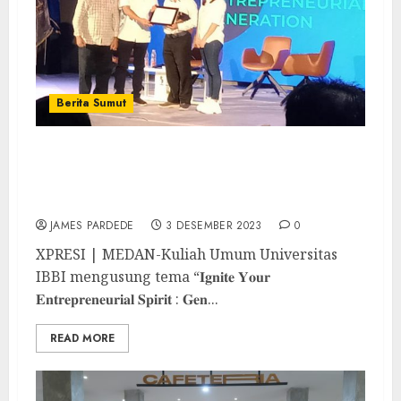
Berita Sumut
Kuliah Umum Universitas IBBI Hadirkan
Pembicara Kepala LLDIKTI Wilayah I
Sumatera Utara
JAMES PARDEDE
3 DESEMBER 2023
0
XPRESI | MEDAN-Kuliah Umum Universitas
IBBI mengusung tema “𝐈𝐠𝐧𝐢𝐭𝐞 𝐘𝐨𝐮𝐫
𝐄𝐧𝐭𝐫𝐞𝐩𝐫𝐞𝐧𝐞𝐮𝐫𝐢𝐚𝐥 𝐒𝐩𝐢𝐫𝐢𝐭 : 𝐆𝐞𝐧...
READ MORE