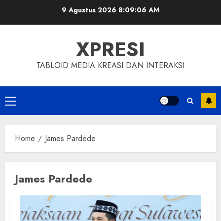
Skip
9 Agustus 2026
8:09:07 AM
to
content
XPRESI
TABLOID MEDIA KREASI DAN INTERAKSI
Primary
Menu
Home
James Pardede
James Pardede