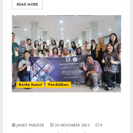
READ MORE
Berita Sumut
Pendidikan
Tingkatkan Minat Kewirausahaan Ibu
Rumah Tangga, Universitas IBBI Gelar
Pelatihan Pembuatan Tempe
JAMES PARDEDE
20 NOVEMBER 2023
0