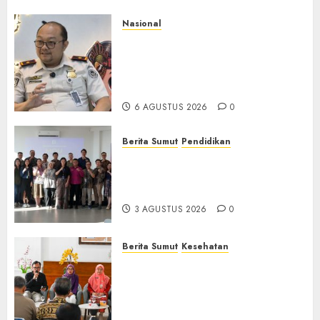
Nasional
Imigrasi Semarang Perketat
Pengawasan Berlapis, Cegah
TPPO dan Tegas Tindak WNA
Bermasalah
6 AGUSTUS 2026
0
Berita Sumut
Pendidikan
Universitas IBBI Perkuat
Kolaborasi dengan Dunia
Usaha dan Industri
3 AGUSTUS 2026
0
Berita Sumut
Kesehatan
RSJ Prof Dr M Ildrem
Hadirkan Telekonseling dan
Daycare, Perluas Akses
Layanan Kesehatan Jiwa