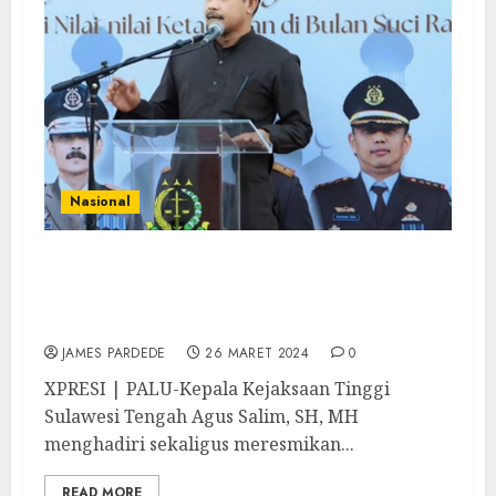
Nasional
Kajati Sulteng Tandatangani Prasasti
Gedung Kejari Palu Sekaligus Dirangkai
Dengan Buka Puasa Bersama
JAMES PARDEDE
26 MARET 2024
0
XPRESI | PALU-Kepala Kejaksaan Tinggi
Sulawesi Tengah Agus Salim, SH, MH
menghadiri sekaligus meresmikan...
READ MORE