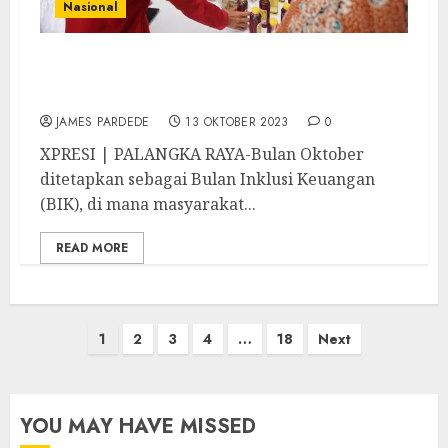
Nasional
Gandeng Otoritas Jasa Keuangan, Asuransi
Astra Dukung Bulan Inklusi Keuangan
JAMES PARDEDE
13 OKTOBER 2023
0
XPRESI | PALANGKA RAYA-Bulan Oktober
ditetapkan sebagai Bulan Inklusi Keuangan
(BIK), di mana masyarakat...
READ MORE
Paginasi
1
2
3
4
…
18
Next
pos
YOU MAY HAVE MISSED