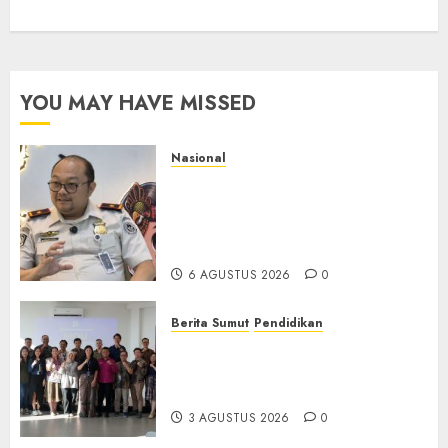
YOU MAY HAVE MISSED
Nasional
Imigrasi Semarang Perketat
Pengawasan Berlapis, Cegah
TPPO dan Tegas Tindak WNA
Bermasalah
6 AGUSTUS 2026
0
Berita Sumut
Pendidikan
Universitas IBBI Perkuat
Kolaborasi dengan Dunia
Usaha dan Industri
3 AGUSTUS 2026
0