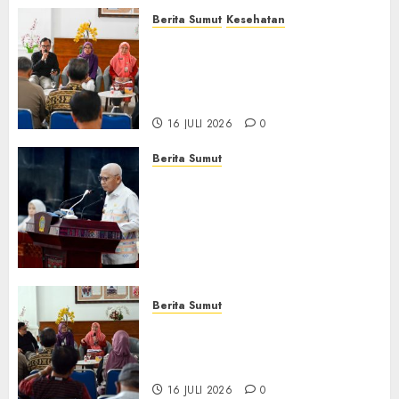
Berita Sumut
Kesehatan
RSJ Prof Dr M Ildrem
Hadirkan Telekonseling dan
Daycare, Perluas Akses
Layanan Kesehatan Jiwa
16 JULI 2026
0
Berita Sumut
Pemprov Sumut Dorong PD AIJ
Bertransformasi Jadi
Perseroda,Perkuat Tata
Kelola dan Buka Akses E-
Catalog
16 JULI 2026
0
Berita Sumut
Pemprov Sumut Targetkan
Asahan, Tanjungbalai, dan
Labura Bebas Pasung ODGJ
16 JULI 2026
0