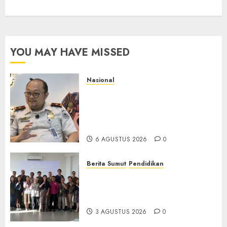
YOU MAY HAVE MISSED
Nasional
Imigrasi Semarang Perketat
Pengawasan Berlapis, Cegah
TPPO dan Tegas Tindak WNA
Bermasalah
6 AGUSTUS 2026
0
Berita Sumut
Pendidikan
Universitas IBBI Perkuat
Kolaborasi dengan Dunia
Usaha dan Industri
3 AGUSTUS 2026
0