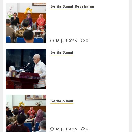
Berita Sumut
Kesehatan
RSJ Prof Dr M Ildrem
Hadirkan Telekonseling dan
Daycare, Perluas Akses
Layanan Kesehatan Jiwa
16 JULI 2026
0
Berita Sumut
Pemprov Sumut Dorong PD AIJ
Bertransformasi Jadi
Perseroda,Perkuat Tata
Kelola dan Buka Akses E-
Catalog
16 JULI 2026
0
Berita Sumut
Pemprov Sumut Targetkan
Asahan, Tanjungbalai, dan
Labura Bebas Pasung ODGJ
16 JULI 2026
0