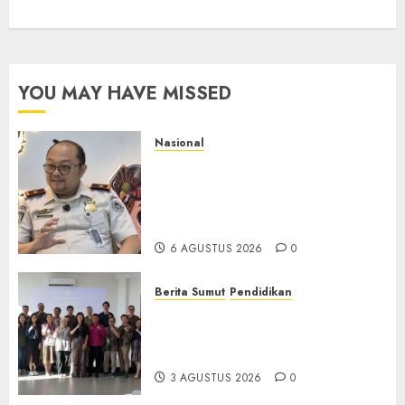
YOU MAY HAVE MISSED
Nasional
Imigrasi Semarang Perketat
Pengawasan Berlapis, Cegah
TPPO dan Tegas Tindak WNA
Bermasalah
6 AGUSTUS 2026
0
Berita Sumut
Pendidikan
Universitas IBBI Perkuat
Kolaborasi dengan Dunia
Usaha dan Industri
3 AGUSTUS 2026
0