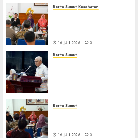
Berita Sumut
Kesehatan
RSJ Prof Dr M Ildrem
Hadirkan Telekonseling dan
Daycare, Perluas Akses
Layanan Kesehatan Jiwa
16 JULI 2026
0
Berita Sumut
Pemprov Sumut Dorong PD AIJ
Bertransformasi Jadi
Perseroda,Perkuat Tata
Kelola dan Buka Akses E-
Catalog
16 JULI 2026
0
Berita Sumut
Pemprov Sumut Targetkan
Asahan, Tanjungbalai, dan
Labura Bebas Pasung ODGJ
16 JULI 2026
0