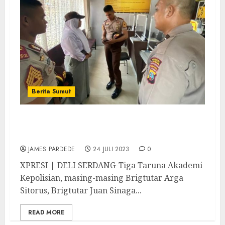
Berita Sumut
Tiga Taruna Akpol Bantu Siswi yang Kena
Jambret untuk Buat Laporan Tertulis
JAMES PARDEDE
24 JULI 2023
0
XPRESI | DELI SERDANG-Tiga Taruna Akademi
Kepolisian, masing-masing Brigtutar Arga
Sitorus, Brigtutar Juan Sinaga...
READ MORE