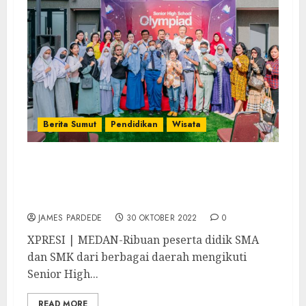
Berita Sumut
Pendidikan
Wisata
SHSO Universitas IBBI Jadi Ajang Latihan
Bagi Peserta Didik Tingkatkan Prestasi
Akademik
JAMES PARDEDE
30 OKTOBER 2022
0
XPRESI | MEDAN-Ribuan peserta didik SMA
dan SMK dari berbagai daerah mengikuti
Senior High...
READ MORE