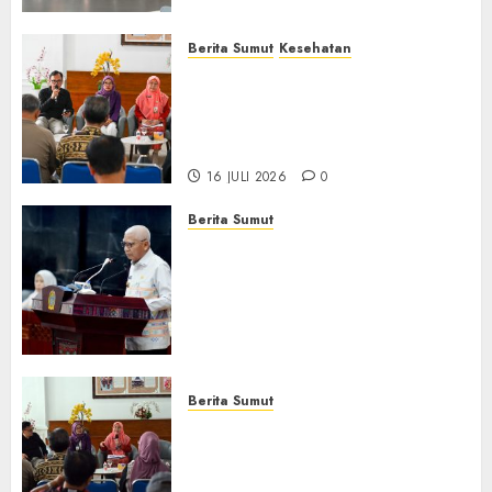
Berita Sumut
Kesehatan
RSJ Prof Dr M Ildrem
Hadirkan Telekonseling dan
Daycare, Perluas Akses
Layanan Kesehatan Jiwa
16 JULI 2026
0
Berita Sumut
Pemprov Sumut Dorong PD AIJ
Bertransformasi Jadi
Perseroda,Perkuat Tata
Kelola dan Buka Akses E-
Catalog
16 JULI 2026
0
Berita Sumut
Pemprov Sumut Targetkan
Asahan, Tanjungbalai, dan
Labura Bebas Pasung ODGJ