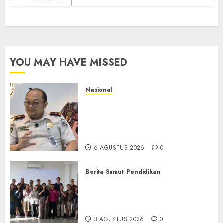
YOU MAY HAVE MISSED
Nasional
Imigrasi Semarang Perketat
Pengawasan Berlapis, Cegah
TPPO dan Tegas Tindak WNA
Bermasalah
6 AGUSTUS 2026
0
Berita Sumut
Pendidikan
Universitas IBBI Perkuat
Kolaborasi dengan Dunia
Usaha dan Industri
3 AGUSTUS 2026
0