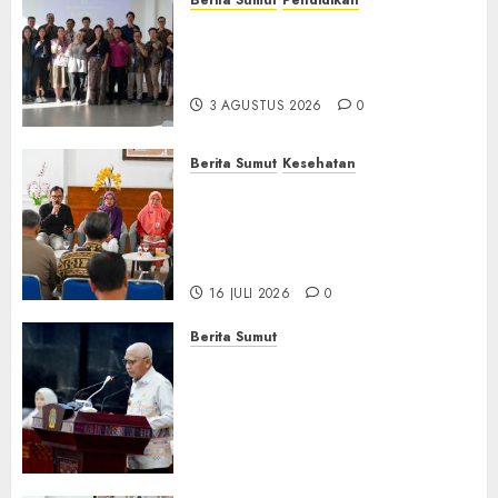
Universitas IBBI Perkuat
Kolaborasi dengan Dunia
Usaha dan Industri
3 AGUSTUS 2026
0
Berita Sumut
Kesehatan
RSJ Prof Dr M Ildrem
Hadirkan Telekonseling dan
Daycare, Perluas Akses
Layanan Kesehatan Jiwa
16 JULI 2026
0
Berita Sumut
Pemprov Sumut Dorong PD AIJ
Bertransformasi Jadi
Perseroda,Perkuat Tata
Kelola dan Buka Akses E-
Catalog
16 JULI 2026
0