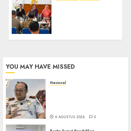
RSJ Prof Dr M Ildrem
Hadirkan Telekonseling
dan Daycare, Perluas
Akses Layanan Kesehatan
Jiwa
16 JULI 2026
0
YOU MAY HAVE MISSED
Nasional
Imigrasi Semarang Perketat
Pengawasan Berlapis, Cegah
TPPO dan Tegas Tindak WNA
Bermasalah
6 AGUSTUS 2026
0
Berita Sumut
Pendidikan