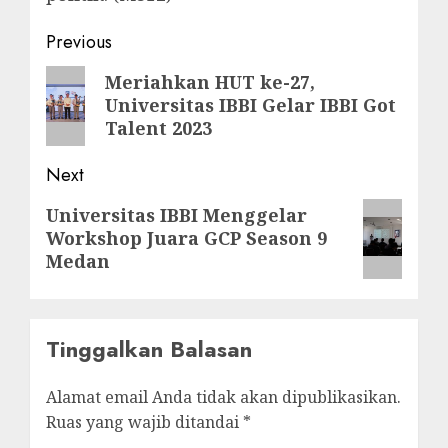
Post
Previous
navigation
Previous
Meriahkan HUT ke-27,
Universitas IBBI Gelar IBBI Got
post:
Talent 2023
Next
Next
Universitas IBBI Menggelar
Workshop Juara GCP Season 9
post:
Medan
Tinggalkan Balasan
Alamat email Anda tidak akan dipublikasikan.
Ruas yang wajib ditandai
*