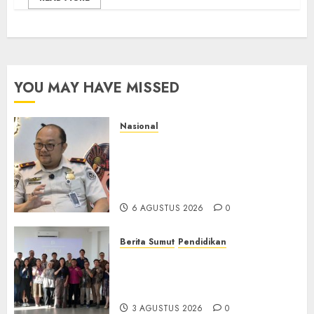
YOU MAY HAVE MISSED
Nasional
Imigrasi Semarang Perketat
Pengawasan Berlapis, Cegah
TPPO dan Tegas Tindak WNA
Bermasalah
6 AGUSTUS 2026
0
Berita Sumut
Pendidikan
Universitas IBBI Perkuat
Kolaborasi dengan Dunia
Usaha dan Industri
3 AGUSTUS 2026
0