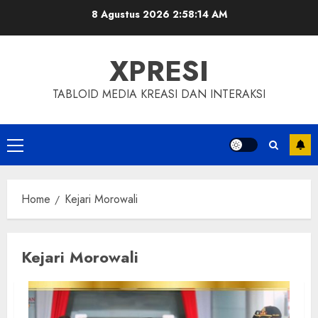
Skip
8 Agustus 2026
2:58:15 AM
to
content
XPRESI
TABLOID MEDIA KREASI DAN INTERAKSI
Primary
Menu
Home
Kejari Morowali
Kejari Morowali