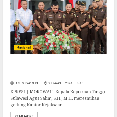
Nasional
Resmikan Gedung Kantor Kejari Morowali,
Agus Salim Ajak Jajaran Berikan Pelayanan
Hukum Maksimal
JAMES PARDEDE
21 MARET 2024
0
XPRESI | MOROWALI-Kepala Kejaksaan Tinggi
Sulawesi Agus Salim, S.H., M.H, meresmikan
gedung Kantor Kejaksaan...
READ MORE