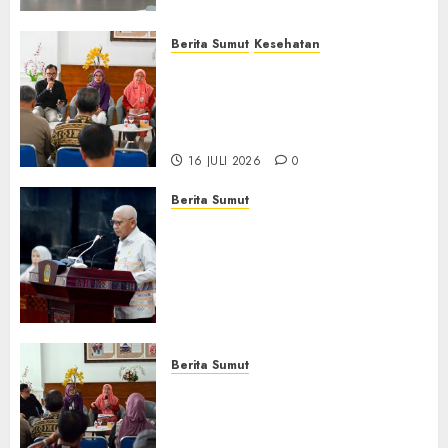
Berita Sumut
Kesehatan
RSJ Prof Dr M Ildrem
Hadirkan Telekonseling dan
Daycare, Perluas Akses
Layanan Kesehatan Jiwa
16 JULI 2026
0
Berita Sumut
Pemprov Sumut Dorong PD AIJ
Bertransformasi Jadi
Perseroda,Perkuat Tata
Kelola dan Buka Akses E-
Catalog
16 JULI 2026
0
Berita Sumut
Pemprov Sumut Targetkan
Asahan, Tanjungbalai, dan
Labura Bebas Pasung ODGJ