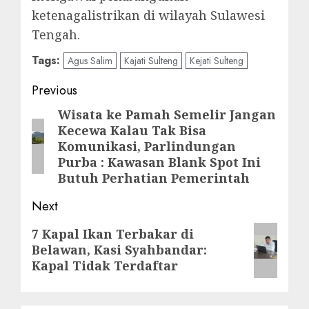
ketenagalistrikan di wilayah Sulawesi
Tengah.
Tags:
Agus Salim
Kajati Sulteng
Kejati Sulteng
Post
Previous
navigation
Wisata ke Pamah Semelir Jangan
Previous
Kecewa Kalau Tak Bisa
post:
Komunikasi, Parlindungan
Purba : Kawasan Blank Spot Ini
Butuh Perhatian Pemerintah
Next
Next
7 Kapal Ikan Terbakar di
Belawan, Kasi Syahbandar:
post:
Kapal Tidak Terdaftar