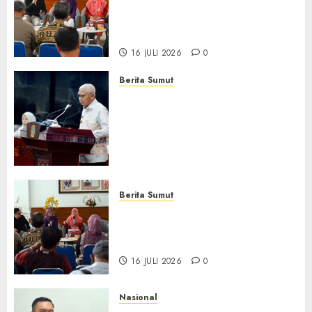
Hadirkan Telekonseling dan
Daycare, Perluas Akses
Layanan Kesehatan Jiwa
16 JULI 2026
0
Berita Sumut
Pemprov Sumut Dorong PD AIJ
Bertransformasi Jadi
Perseroda,Perkuat Tata
Kelola dan Buka Akses E-
Catalog
16 JULI 2026
0
Berita Sumut
Pemprov Sumut Targetkan
Asahan, Tanjungbalai, dan
Labura Bebas Pasung ODGJ
16 JULI 2026
0
Nasional