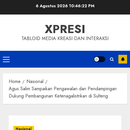
Skip
6 Agustus 2026
10:46:23 PM
to
content
XPRESI
TABLOID MEDIA KREASI DAN INTERAKSI
Primary
Menu
Home
Nasional
Agus Salim Sampaikan Pengawalan dan Pendampingan
Dukung Pembangunan Ketenagalistrikan di Sulteng
Nasional