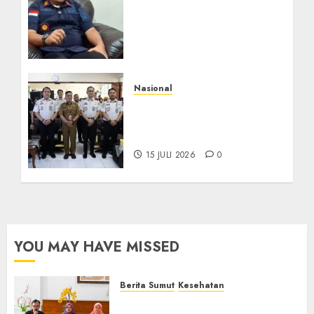
Literasi Keimigrasian di
SMK, Bentengi Generasi
Muda dari Modus Kerja
Ilegal ke Luar Negeri
16 JULI 2026
0
Nasional
PIMPASA Goes To School,
Edukasi Pelajar Cegah
TPPO dan TPPM
15 JULI 2026
0
YOU MAY HAVE MISSED
Berita Sumut
Kesehatan
RSJ Prof Dr M Ildrem