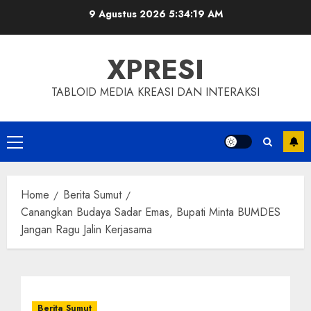
Skip
9 Agustus 2026
5:34:20 AM
to
content
XPRESI
TABLOID MEDIA KREASI DAN INTERAKSI
Primary
Menu
Home
Berita Sumut
Canangkan Budaya Sadar Emas, Bupati Minta BUMDES
Jangan Ragu Jalin Kerjasama
Berita Sumut