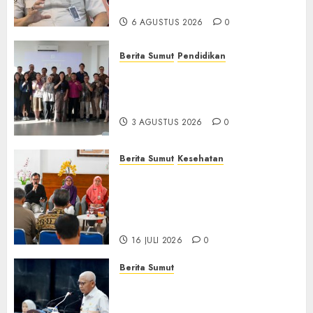
Bermasalah
6 AGUSTUS 2026
0
Berita Sumut
Pendidikan
Universitas IBBI Perkuat
Kolaborasi dengan Dunia
Usaha dan Industri
3 AGUSTUS 2026
0
Berita Sumut
Kesehatan
RSJ Prof Dr M Ildrem
Hadirkan Telekonseling dan
Daycare, Perluas Akses
Layanan Kesehatan Jiwa
16 JULI 2026
0
Berita Sumut
Pemprov Sumut Dorong PD AIJ
Bertransformasi Jadi