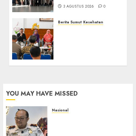
3 AGUSTUS 2026
0
Berita Sumut
Kesehatan
RSJ Prof Dr M Ildrem
Hadirkan Telekonseling
dan Daycare, Perluas
Akses Layanan Kesehatan
Jiwa
16 JULI 2026
0
YOU MAY HAVE MISSED
Nasional
Imigrasi Semarang Perketat
Pengawasan Berlapis, Cegah
TPPO dan Tegas Tindak WNA