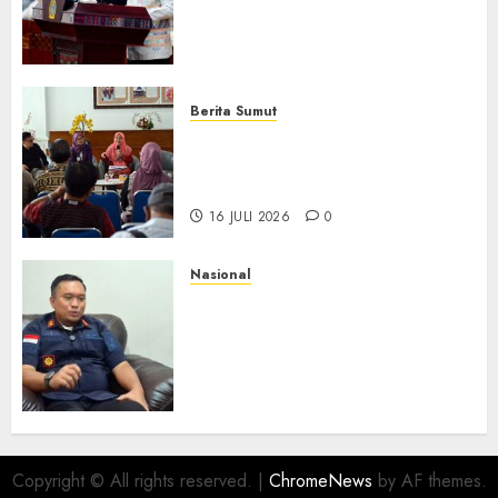
Perseroda,Perkuat Tata
Kelola dan Buka Akses E-
Catalog
16 JULI 2026
0
Berita Sumut
Pemprov Sumut Targetkan
Asahan, Tanjungbalai, dan
Labura Bebas Pasung ODGJ
16 JULI 2026
0
Nasional
Imigrasi Depok Perkuat
Literasi Keimigrasian di SMK,
Bentengi Generasi Muda dari
Modus Kerja Ilegal ke Luar
Negeri
16 JULI 2026
0
Copyright © All rights reserved.
|
ChromeNews
by AF themes.