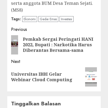
serta anggota BUM Desa Teman Sejati.
(MS8)
Tags:
Ekonomi
Gadai Emas
Investasi
Post
Previous
navigation
Previous
Pemkab Sergai Peringati HANI
2022, Bupati : Narkotika Harus
post:
Diberantas Bersama-sama
Next
Next
Universitas IBBI Gelar
post:
Webinar Cloud Computing
Tinggalkan Balasan