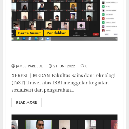
Berita Sumut
Pendidikan
FaST Universitas IBBI Gelar Semangati
Mahasiswa Tingkat Akhir
JAMES PARDEDE
21 JUNI 2022
0
XPRESI | MEDAN-Fakultas Sains dan Teknologi
(FaST) Universitas IBBI menggelar kegiatan
sosialisasi dan pengarahan...
READ MORE