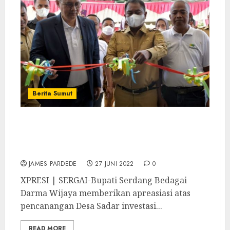
Berita Sumut
Canangkan Budaya Sadar Emas, Bupati
Minta BUMDES Jangan Ragu Jalin
Kerjasama
JAMES PARDEDE
27 JUNI 2022
0
XPRESI | SERGAI-Bupati Serdang Bedagai
Darma Wijaya memberikan apreasiasi atas
pencanangan Desa Sadar investasi...
READ MORE