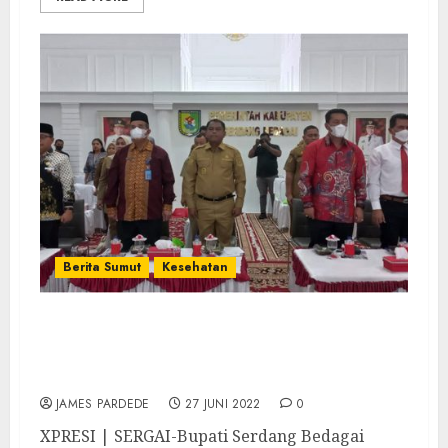
Berita Sumut
Kesehatan
Pemkab Sergai Peringati HANI 2022, Bupati
: Narkotika Harus Diberantas Bersama-
sama
JAMES PARDEDE
27 JUNI 2022
0
XPRESI | SERGAI-Bupati Serdang Bedagai