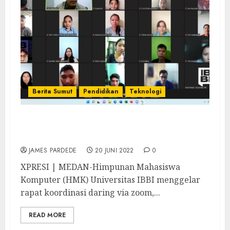
Berita Sumut
Pendidikan
Teknologi
Sampaikan Informasi Penting, HMK
Universitas IBBI Gelar Rapat Koordinasi
JAMES PARDEDE
20 JUNI 2022
0
XPRESI | MEDAN-Himpunan Mahasiswa
Komputer (HMK) Universitas IBBI menggelar
rapat koordinasi daring via zoom,...
READ MORE