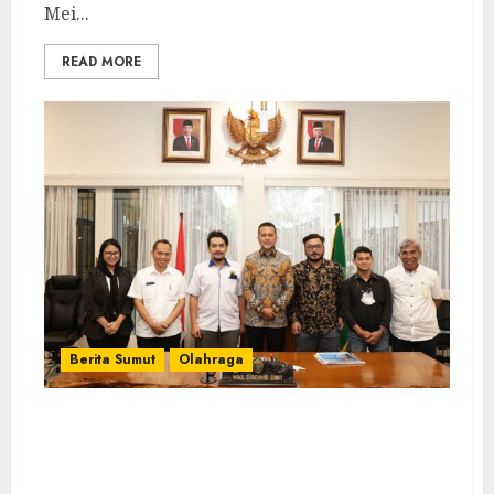
Mei...
READ MORE
Berita Sumut
Olahraga
Menuju PON 2024, Musa Rajekshah Minta
AFPSU dan PSAWI Sumut Terus
Berkegiatan