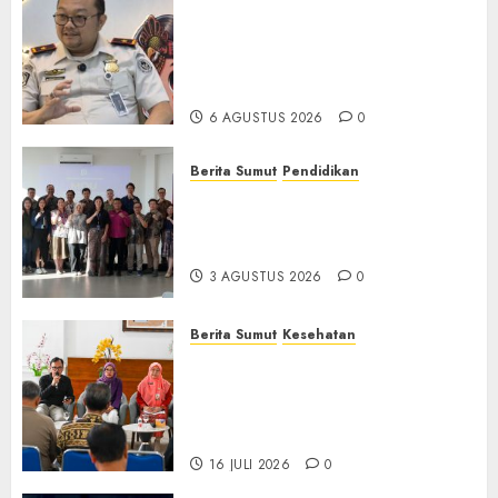
Imigrasi Semarang Perketat
Pengawasan Berlapis, Cegah
TPPO dan Tegas Tindak WNA
Bermasalah
6 AGUSTUS 2026
0
Berita Sumut
Pendidikan
Universitas IBBI Perkuat
Kolaborasi dengan Dunia
Usaha dan Industri
3 AGUSTUS 2026
0
Berita Sumut
Kesehatan
RSJ Prof Dr M Ildrem
Hadirkan Telekonseling dan
Daycare, Perluas Akses
Layanan Kesehatan Jiwa
16 JULI 2026
0