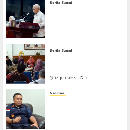
Berita Sumut
Pemprov Sumut Dorong PD AIJ
Bertransformasi Jadi
Perseroda,Perkuat Tata
Kelola dan Buka Akses E-
Catalog
16 JULI 2026
0
Berita Sumut
Pemprov Sumut Targetkan
Asahan, Tanjungbalai, dan
Labura Bebas Pasung ODGJ
16 JULI 2026
0
Nasional
Imigrasi Depok Perkuat
Literasi Keimigrasian di SMK,
Bentengi Generasi Muda dari
Modus Kerja Ilegal ke Luar
Negeri