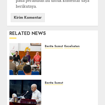
pada peramban ini untuk komentar saya
berikutnya.
RELATED NEWS
Berita Sumut
Kesehatan
RSJ Prof Dr M Ildrem
Hadirkan Telekonseling
dan Daycare, Perluas
Akses Layanan Kesehatan
Jiwa
16 JULI 2026
0
Berita Sumut
Pemprov Sumut Dorong
PD AIJ Bertransformasi
Jadi Perseroda,Perkuat
Tata Kelola dan Buka