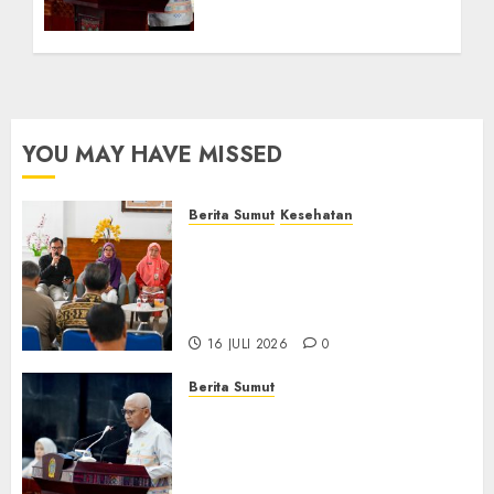
Akses E-Catalog
16 JULI 2026
0
YOU MAY HAVE MISSED
Berita Sumut
Kesehatan
RSJ Prof Dr M Ildrem
Hadirkan Telekonseling dan
Daycare, Perluas Akses
Layanan Kesehatan Jiwa
16 JULI 2026
0
Berita Sumut
Pemprov Sumut Dorong PD AIJ
Bertransformasi Jadi
Perseroda,Perkuat Tata
Kelola dan Buka Akses E-