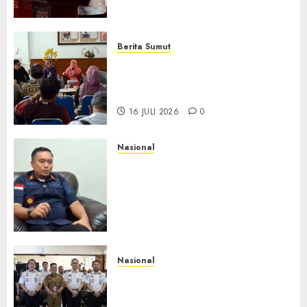
Catalog
16 JULI 2026
0
Berita Sumut
Pemprov Sumut Targetkan
Asahan, Tanjungbalai, dan
Labura Bebas Pasung ODGJ
16 JULI 2026
0
Nasional
Imigrasi Depok Perkuat
Literasi Keimigrasian di SMK,
Bentengi Generasi Muda dari
Modus Kerja Ilegal ke Luar
Negeri
16 JULI 2026
0
Nasional
PIMPASA Goes To School,
Edukasi Pelajar Cegah TPPO