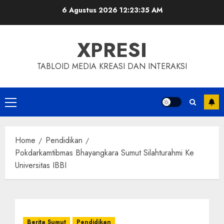
Skip
6 Agustus 2026
12:23:35 AM
to
content
XPRESI
TABLOID MEDIA KREASI DAN INTERAKSI
Primary
Menu
Home
Pendidikan
Pokdarkamtibmas Bhayangkara Sumut Silahturahmi Ke
Universitas IBBI
Berita Sumut
Pendidikan