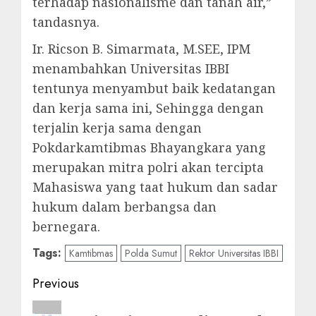
terhadap nasionalisme dan tanah air,”
tandasnya.
Ir. Ricson B. Simarmata, M.SEE, IPM
menambahkan Universitas IBBI
tentunya menyambut baik kedatangan
dan kerja sama ini, Sehingga dengan
terjalin kerja sama dengan
Pokdarkamtibmas Bhayangkara yang
merupakan mitra polri akan tercipta
Mahasiswa yang taat hukum dan sadar
hukum dalam berbangsa dan
bernegara.
Tags:
Kamtibmas
Polda Sumut
Rektor Universitas IBBI
Post
Previous
navigation
Previous