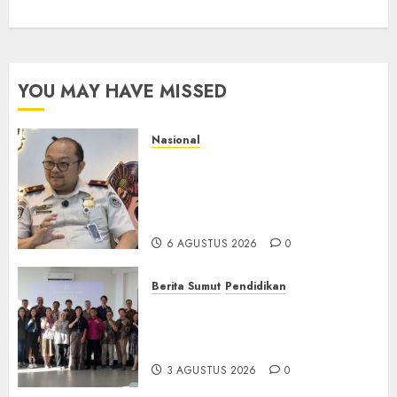
YOU MAY HAVE MISSED
Nasional
Imigrasi Semarang Perketat
Pengawasan Berlapis, Cegah
TPPO dan Tegas Tindak WNA
Bermasalah
6 AGUSTUS 2026
0
Berita Sumut
Pendidikan
Universitas IBBI Perkuat
Kolaborasi dengan Dunia
Usaha dan Industri
3 AGUSTUS 2026
0