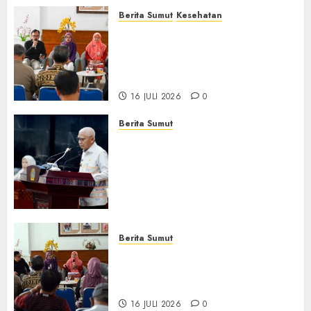
Berita Sumut
Kesehatan
RSJ Prof Dr M Ildrem
Hadirkan Telekonseling dan
Daycare, Perluas Akses
Layanan Kesehatan Jiwa
16 JULI 2026
0
Berita Sumut
Pemprov Sumut Dorong PD AIJ
Bertransformasi Jadi
Perseroda,Perkuat Tata
Kelola dan Buka Akses E-
Catalog
16 JULI 2026
0
Berita Sumut
Pemprov Sumut Targetkan
Asahan, Tanjungbalai, dan
Labura Bebas Pasung ODGJ
16 JULI 2026
0