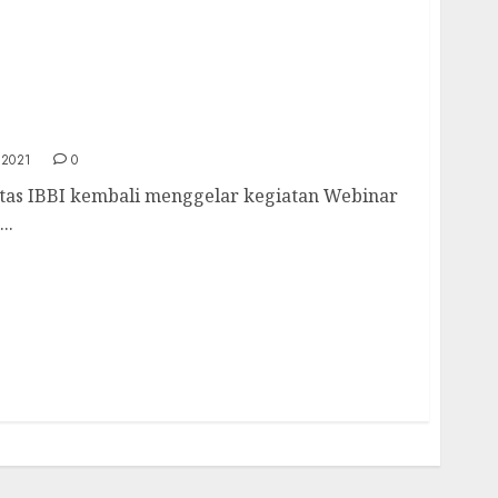
nar “WITA Berbagi Pengalaman Dunia Kerja”
 2021
0
tas IBBI kembali menggelar kegiatan Webinar
..