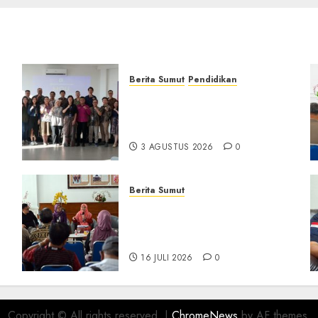
Berita Sumut
Pendidikan
Universitas IBBI Perkuat
Kolaborasi dengan Dunia
Usaha dan Industri
3 AGUSTUS 2026
0
Berita Sumut
D
Pemprov Sumut Targetkan
Asahan, Tanjungbalai, dan
Labura Bebas Pasung ODGJ
16 JULI 2026
0
Copyright © All rights reserved.
|
ChromeNews
by AF themes.