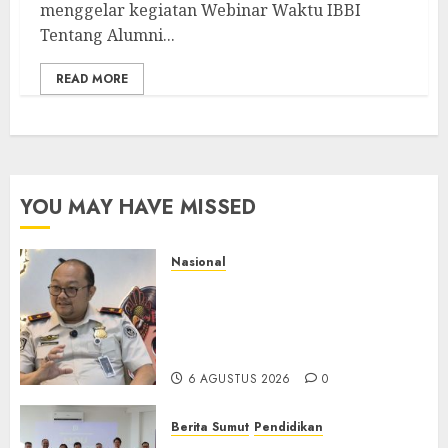
menggelar kegiatan Webinar Waktu IBBI
Tentang Alumni...
READ MORE
YOU MAY HAVE MISSED
Nasional
Imigrasi Semarang Perketat
Pengawasan Berlapis, Cegah
TPPO dan Tegas Tindak WNA
Bermasalah
6 AGUSTUS 2026
0
Berita Sumut
Pendidikan