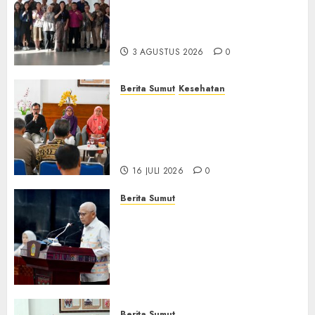
Universitas IBBI Perkuat
Kolaborasi dengan Dunia
Usaha dan Industri
3 AGUSTUS 2026
0
Berita Sumut
Kesehatan
RSJ Prof Dr M Ildrem
Hadirkan Telekonseling dan
Daycare, Perluas Akses
Layanan Kesehatan Jiwa
16 JULI 2026
0
Berita Sumut
Pemprov Sumut Dorong PD AIJ
Bertransformasi Jadi
Perseroda,Perkuat Tata
Kelola dan Buka Akses E-
Catalog
16 JULI 2026
0
Berita Sumut