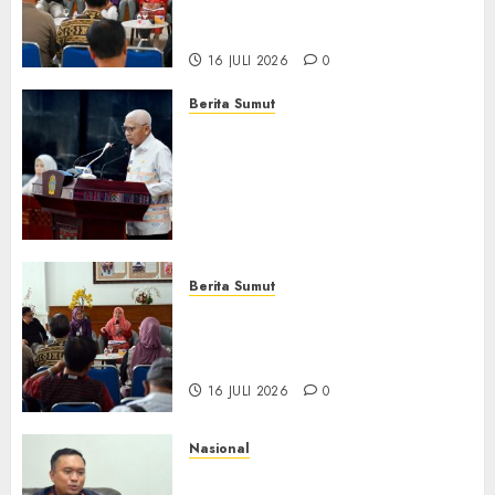
Daycare, Perluas Akses
Layanan Kesehatan Jiwa
16 JULI 2026
0
Berita Sumut
Pemprov Sumut Dorong PD AIJ
Bertransformasi Jadi
Perseroda,Perkuat Tata
Kelola dan Buka Akses E-
Catalog
16 JULI 2026
0
Berita Sumut
Pemprov Sumut Targetkan
Asahan, Tanjungbalai, dan
Labura Bebas Pasung ODGJ
16 JULI 2026
0
Nasional
Imigrasi Depok Perkuat