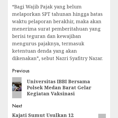
“Bagi Wajib Pajak yang belum
melaporkan SPT tahunan hingga batas
waktu pelaporan berakhir, maka akan
menerima surat pemberitahuan yang
berisi teguran dan kewajiban
mengurus pajaknya, termasuk
ketentuan denda yang akan
dikenakan”, sebut Nazri Syafitry Nazar.
Post
Previous
navigation
Previous
Universitas IBBI Bersama
Polsek Medan Barat Gelar
post:
Kegiatan Vaksinasi
Next
Kajati Sumut Usulkan 12
Next