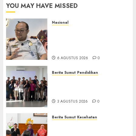
YOU MAY HAVE MISSED
Nasional
Imigrasi Semarang Perketat
Pengawasan Berlapis, Cegah
TPPO dan Tegas Tindak WNA
Bermasalah
6 AGUSTUS 2026
0
Berita Sumut
Pendidikan
Universitas IBBI Perkuat
Kolaborasi dengan Dunia
Usaha dan Industri
3 AGUSTUS 2026
0
Berita Sumut
Kesehatan
RSJ Prof Dr M Ildrem
Hadirkan Telekonseling dan