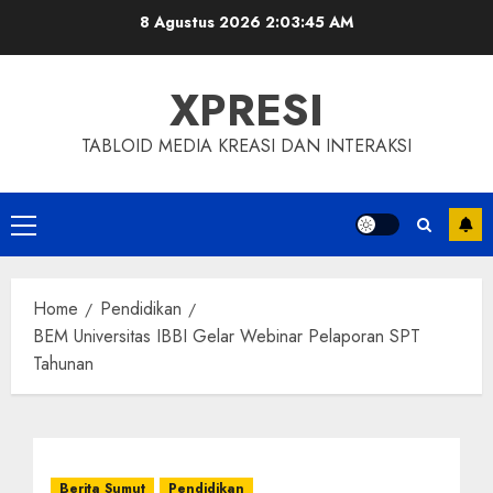
Skip
8 Agustus 2026
2:03:46 AM
to
content
XPRESI
TABLOID MEDIA KREASI DAN INTERAKSI
Primary
Menu
Home
Pendidikan
BEM Universitas IBBI Gelar Webinar Pelaporan SPT
Tahunan
Berita Sumut
Pendidikan