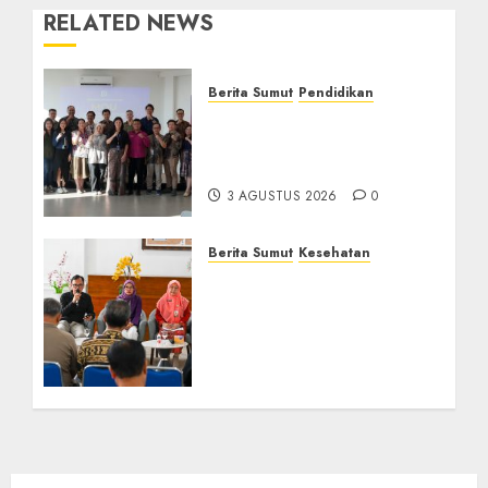
RELATED NEWS
Berita Sumut
Pendidikan
Universitas IBBI Perkuat
Kolaborasi dengan Dunia
Usaha dan Industri
3 AGUSTUS 2026
0
Berita Sumut
Kesehatan
RSJ Prof Dr M Ildrem
Hadirkan Telekonseling
dan Daycare, Perluas
Akses Layanan Kesehatan
Jiwa
16 JULI 2026
0