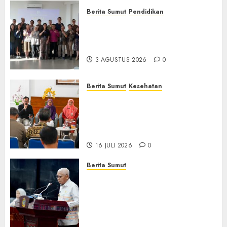
Berita Sumut
Pendidikan
Universitas IBBI Perkuat
Kolaborasi dengan Dunia
Usaha dan Industri
3 AGUSTUS 2026
0
Berita Sumut
Kesehatan
RSJ Prof Dr M Ildrem
Hadirkan Telekonseling dan
Daycare, Perluas Akses
Layanan Kesehatan Jiwa
16 JULI 2026
0
Berita Sumut
Pemprov Sumut Dorong PD AIJ
Bertransformasi Jadi
Perseroda,Perkuat Tata
Kelola dan Buka Akses E-
Catalog