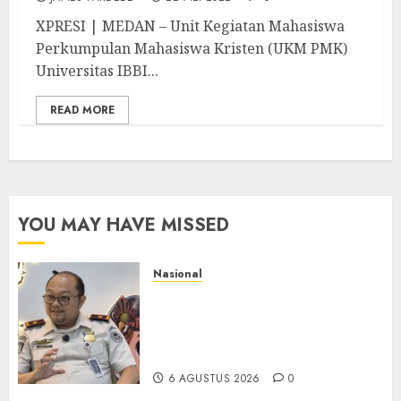
XPRESI | MEDAN – Unit Kegiatan Mahasiswa
Perkumpulan Mahasiswa Kristen (UKM PMK)
Universitas IBBI...
READ MORE
YOU MAY HAVE MISSED
Nasional
Imigrasi Semarang Perketat
Pengawasan Berlapis, Cegah
TPPO dan Tegas Tindak WNA
Bermasalah
6 AGUSTUS 2026
0