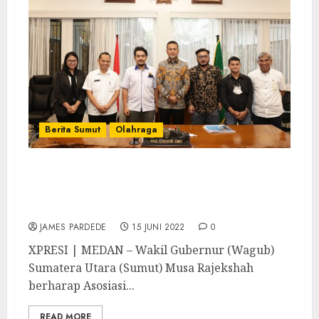
Berita Sumut
Olahraga
Menuju PON 2024, Musa Rajekshah Minta
AFPSU dan PSAWI Sumut Terus
Berkegiatan
JAMES PARDEDE
15 JUNI 2022
0
XPRESI | MEDAN – Wakil Gubernur (Wagub)
Sumatera Utara (Sumut) Musa Rajekshah
berharap Asosiasi...
READ MORE