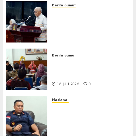
Berita Sumut
Pemprov Sumut Dorong PD AIJ
Bertransformasi Jadi
Perseroda,Perkuat Tata
Kelola dan Buka Akses E-
Catalog
16 JULI 2026
0
Berita Sumut
Pemprov Sumut Targetkan
Asahan, Tanjungbalai, dan
Labura Bebas Pasung ODGJ
16 JULI 2026
0
Nasional
Imigrasi Depok Perkuat
Literasi Keimigrasian di SMK,
Bentengi Generasi Muda dari
Modus Kerja Ilegal ke Luar
Negeri