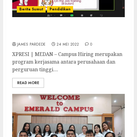
Berita Sumut
Pendidikan
Asuransi Sinar Mas Gelar Campus Hiring di
Universitas IBBI
JAMES PARDEDE
24 MEI 2022
0
XPRESI | MEDAN – Campus Hiring merupakan
program kerjasama antara perusahaan dan
perguruan tinggi....
READ MORE