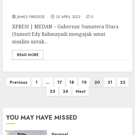
Edy Rahmayadi Ajak Masyarakat Terus
Tingkatkan Hafalan dan Amalan Alquran
JAMES PARDEDE
30 APRIL 2022
0
XPRESI | MEDAN – Gubernur Sumatera Utara
(Sumut) Edy Rahmayadi mengajak umat
muslim untuk...
READ MORE
Paginasi
Previous
1
…
17
18
19
20
21
22
pos
23
24
Next
YOU MAY HAVE MISSED
Nasional