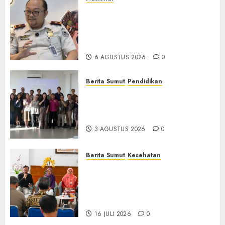
Imigrasi Semarang Perketat
Pengawasan Berlapis, Cegah
TPPO dan Tegas Tindak WNA
Bermasalah
6 AGUSTUS 2026
0
Berita Sumut
Pendidikan
Universitas IBBI Perkuat
Kolaborasi dengan Dunia
Usaha dan Industri
3 AGUSTUS 2026
0
Berita Sumut
Kesehatan
RSJ Prof Dr M Ildrem
Hadirkan Telekonseling dan
Daycare, Perluas Akses
Layanan Kesehatan Jiwa
16 JULI 2026
0