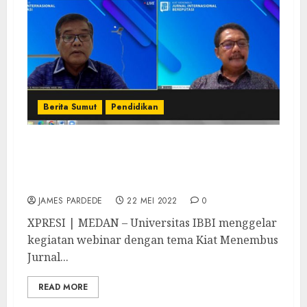
Berita Sumut
Pendidikan
Tingkatkan Kapasitas Dosen, Universitas
IBBI Gelar Webinar Kiat Menembus Jurnal
Internasional Bereputasi
JAMES PARDEDE
22 MEI 2022
0
XPRESI | MEDAN – Universitas IBBI menggelar
kegiatan webinar dengan tema Kiat Menembus
Jurnal...
READ MORE