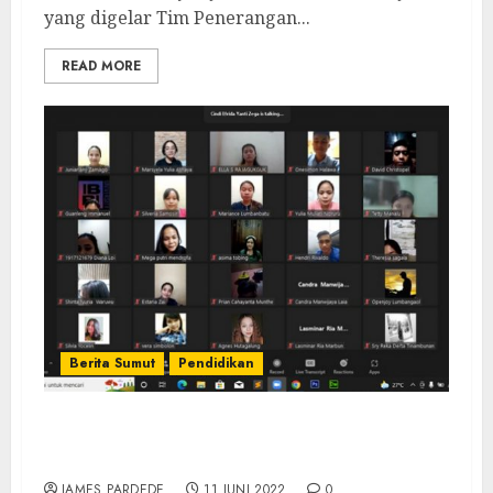
yang digelar Tim Penerangan...
READ MORE
Berita Sumut
Pendidikan
PMK Universitas IBBI Gelar Ibadah Raya
Daring
JAMES PARDEDE
11 JUNI 2022
0