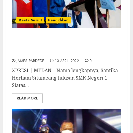
Berita Sumut
Pendidikan
Santika Herliani Situmeang, Anak
Tarutung jadi Salah Satu Lulusan Terbaik
Universitas IBBI
JAMES PARDEDE
10 APRIL 2022
0
XPRESI | MEDAN – Nama lengkapnya, Santika
Herliani Situmeang lulusan SMK Negeri 1
Siatas...
READ MORE