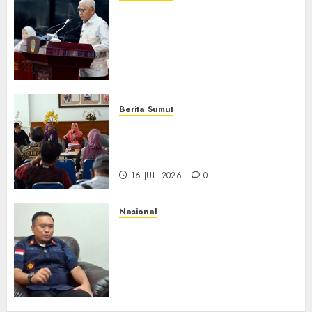
Pemprov Sumut Dorong PD AIJ
Bertransformasi Jadi
Perseroda,Perkuat Tata
Kelola dan Buka Akses E-
Catalog
16 JULI 2026
0
Berita Sumut
Pemprov Sumut Targetkan
Asahan, Tanjungbalai, dan
Labura Bebas Pasung ODGJ
16 JULI 2026
0
Nasional
Imigrasi Depok Perkuat
Literasi Keimigrasian di SMK,
Bentengi Generasi Muda dari
Modus Kerja Ilegal ke Luar
Negeri
16 JULI 2026
0