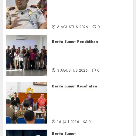
Pengawasan Berlapis, Cegah
TPPO dan Tegas Tindak WNA
Bermasalah
6 AGUSTUS 2026
0
Berita Sumut
Pendidikan
Universitas IBBI Perkuat
Kolaborasi dengan Dunia
Usaha dan Industri
3 AGUSTUS 2026
0
Berita Sumut
Kesehatan
RSJ Prof Dr M Ildrem
Hadirkan Telekonseling dan
Daycare, Perluas Akses
Layanan Kesehatan Jiwa
16 JULI 2026
0
Berita Sumut