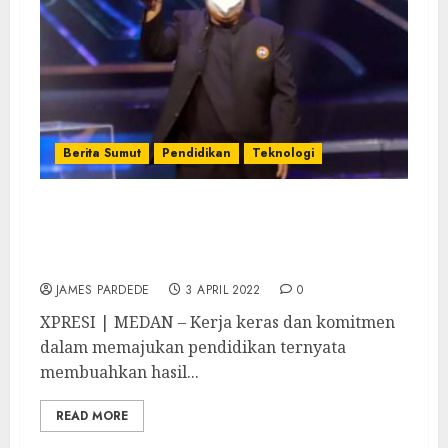
Berita Sumut
Pendidikan
Teknologi
Masuki Usia 18 Tahun, Aplikasi E-Pos Raih
Penghargaan Digital Innovation Award
(DIA) 2022
JAMES PARDEDE
3 APRIL 2022
0
XPRESI | MEDAN – Kerja keras dan komitmen
dalam memajukan pendidikan ternyata
membuahkan hasil...
READ MORE