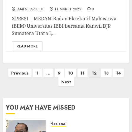
Pelaporan SPT Tahunan
JAMES PARDEDE
11 MARET 2022
0
XPRESI | MEDAN-Badan Eksekutif Mahasiswa
(BEM) Universitas IBBI bersama Kanwil DJP
Sumatera Utara I,...
READ MORE
Paginasi
Previous
1
…
9
10
11
12
13
14
pos
Next
YOU MAY HAVE MISSED
Nasional
Imigrasi Semarang Perketat